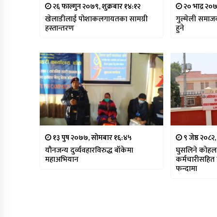
२६ फाल्गुन २०७९, शुक्रबार १४:१२
२० भाद्र २०
खेलाडीलाई पोशाकलगायतका सामग्री
गुल्मेली समाज
हस्तान्तरण
हुने
१३ पुष २०७७, सोमबार १६:४५
९ जेष्ठ २०८२
यौनजन्य दुर्व्यवहारविरुद्ध बाँकेमा
घुसलिने कोहल
महाअभियान
कर्मचारीसहित
फन्दामा