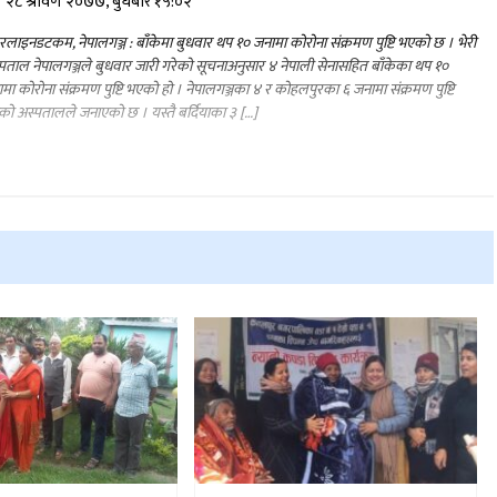
२८ श्रावण २०७७, बुधबार १५:०२
लाइनडटकम, नेपालगञ्ज : बाँकेमा बुधवार थप १० जनामा कोरोना संक्रमण पुष्टि भएको छ । भेरी
पताल नेपालगञ्जले बुधवार जारी गरेको सूचनाअनुसार ४ नेपाली सेनासहित बाँकेका थप १०
मा कोरोना संक्रमण पुष्टि भएको हो । नेपालगञ्जका ४ र कोहलपुरका ६ जनामा संक्रमण पुष्टि
ो अस्पतालले जनाएको छ । यस्तै बर्दियाका ३ […]