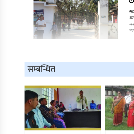
सदर
अस्
जना
भएक
सम्बन्धित