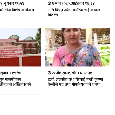
७५, बुधबार १९:५५
७ माघ २०८०, आईतवार १७:३४
को तीज विशेष कार्यक्रम
अति विपन्न ज्येष्ठ नागरिकलाई कम्बल
वितरण
, शुक्रबार १९:५४
२१ जेष्ठ २०८१, सोमबार १८:३१
पुर मालपोतका
उर्जा, जलस्रोत तथा सिंचाई मन्त्री कृष्णा
 तीनजना अख्तियारको
केसीले पद तथा गोपनियताको शपथ