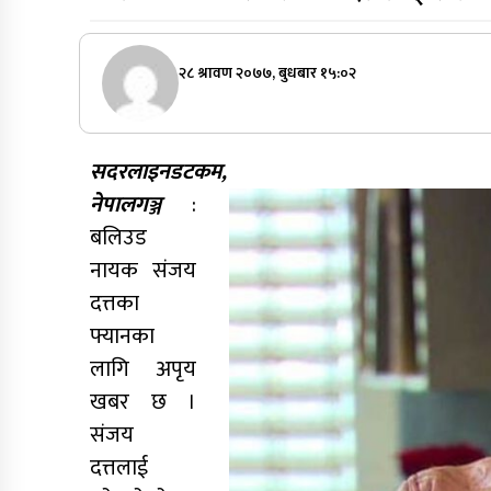
२८ श्रावण २०७७, बुधबार १५:०२
सदरलाइनडटकम,
नेपालगञ्ज
:
बलिउड
नायक संजय
दत्तका
फ्यानका
लागि अपृय
खबर छ ।
संजय
दत्तलाई