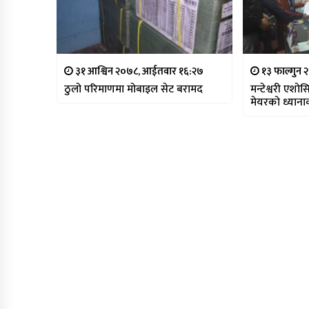
३१ आश्विन २०७८, आईतवार १६:२७
१३ फाल्गुन
ठुलो परिमाणमा मोबाइल सेट बरामद
मन्टेश्वरी एशो
मेयरको ध्याना