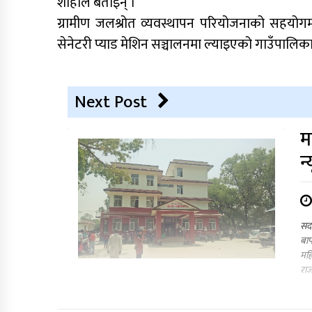
शाहीले बताइन् ।
ग्रामीण जलश्रोत व्यवस्थापन परियोजनाको सहयोगमा
सेनेटरी प्याड मेशिन सञ्चालनमा ल्याइएको गाउँपालि
Next Post
म
न्
सदर
बाप
महि
राज