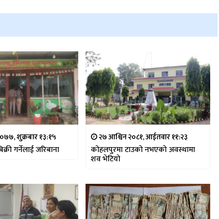
२०७७, शुक्रबार १३:१५
२७ आश्विन २०८१, आईतवार ११:२३
िक्री गर्नेलाई जरिबाना
कोहलपुरमा टाउको नभएको अवस्थामा
शव भेटियो