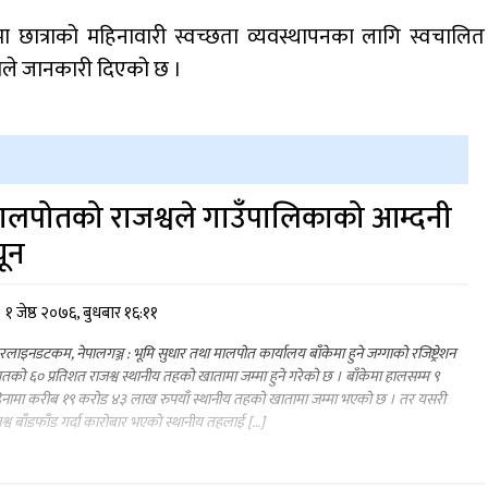
 छात्राको महिनावारी स्वच्छता व्यवस्थापनका लागि स्वचालित
काले जानकारी दिएको छ ।
ालपोतको राजश्वले गाउँपालिकाको आम्दनी
यून
१ जेष्ठ २०७६, बुधबार १६:११
लाइनडटकम, नेपालगञ्ज : भूमि सुधार तथा मालपोत कार्यालय बाँकेमा हुने जग्गाको रजिष्ट्रेशन
तको ६० प्रतिशत राजश्व स्थानीय तहको खातामा जम्मा हुने गरेको छ । बाँकेमा हालसम्म ९
नामा करीब १९ करोड ४३ लाख रुपयाँ स्थानीय तहको खातामा जम्मा भएको छ । तर यसरी
श्व बाँडफाँड गर्दा कारोबार भएको स्थानीय तहलाई […]