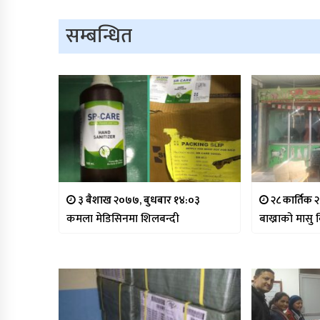
सम्बन्धित
३ बैशाख २०७७, बुधबार १४:०३
२८ कार्तिक 
कमला मेडिसिनमा शिलबन्दी
बाख्राको मासु ब