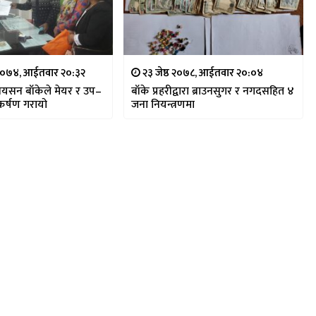
 २०७४, आईतवार २०:३२
२३ जेष्ठ २०७८, आईतवार २०:०४
सियसन बाँकेले मेयर र उप–
बाँके प्रहरीद्वारा ब्राउनसुगर र नगदसहित ४
कर्षण गरायो
जना नियन्त्रणमा