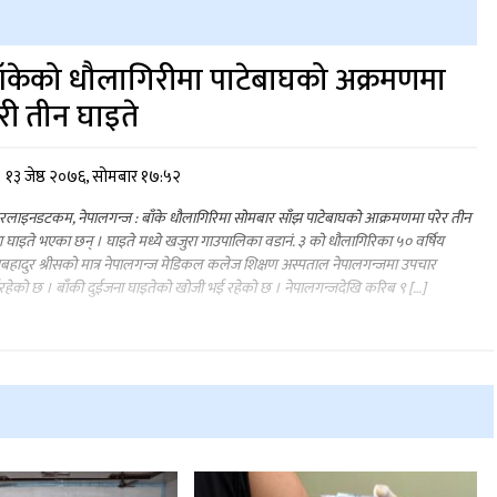
ाँकेको धौलागिरीमा पाटेबाघको अक्रमणमा
री तीन घाइते
१३ जेष्ठ २०७६, सोमबार १७:५२
लाइनडटकम, नेपालगन्ज : बाँके धौलागिरिमा सोमबार साँझ पाटेबाघको आक्रमणमा परेर तीन
 घाइते भएका छन् । घाइते मध्ये खजुरा गाउपालिका वडानं. ३ को धौलागिरिका ५० वर्षिय
बहादुर श्रीसको मात्र नेपालगन्ज मेडिकल कलेज शिक्षण अस्पताल नेपालगन्जमा उपचार
हेको छ । बाँकी दुईजना घाइतेको खोजी भई रहेको छ । नेपालगन्जदेखि करिब ९ […]