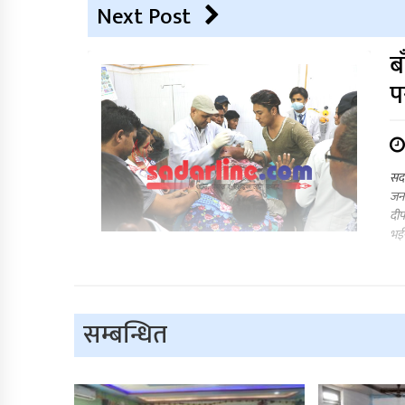
Next Post
ब
प
सदर
जना
दीप
भईर
सम्बन्धित