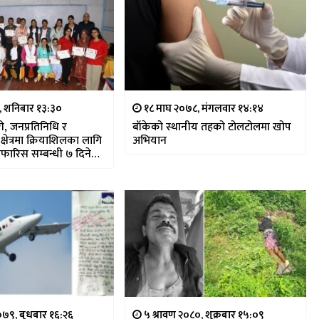
२, शनिबार १३:३०
१८ माघ २०७८, मंगलवार १४:१४
ी, जनप्रतिनिधि र
बाँकेको स्थानीय तहको टोलटोलमा खोप
्षेत्रमा क्रियाशिलका लागि
अभियान
िफारिस सम्बन्धी ७ दिने
७९, बुधबार १६:२६
५ श्रावण २०८०, शुक्रबार १५:०९