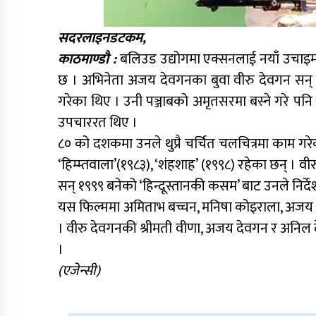
सदरलाइनडटकम,
काठमाण्डौ :
बलिउड उद्योगमा एक्सनलाई नयाँ उचाइमा
छ । अभिनेता अजय देवगनका बुवा वीरु देवगन सन् १९
गरेका थिए । उनी पञ्जाबको अमृतसरमा बस्ने गरे पनि
उपचाररत थिए ।
८० को दशकमा उनले थुप्रै चर्चित चलचित्रमा काम गर
‘हिम्म्तवाला’(१९८३), ‘शंहशाह’ (१९९८) रहेका छन् । व
सन् १९९९ बनेको ‘हिन्दूस्तानकी कसम’ बाट उनले निर्देश
यस फिल्ममा अमिताभ बच्चन, मनिषा कोइराला, अजय
। वीरु देवगनकी श्रीमती वीणा, अजय देवगन र अनिल 
।
(एजेन्सी)