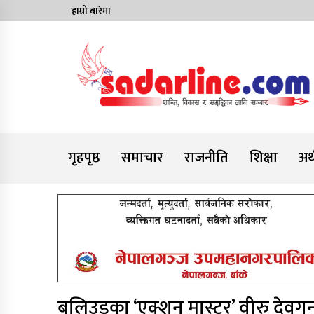
Skip
हाम्रो बारेमा
to
content
News For Nepal
गृहपृष्ठ
समाचार
राजनीति
शिक्षा
अर्
बलिउडका ‘एक्शन मास्टर’ वीरु देव