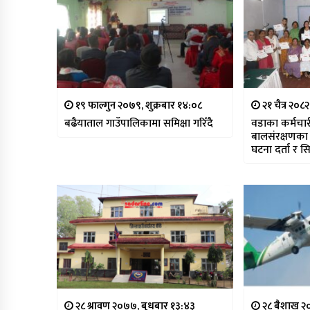
१९ फाल्गुन २०७९, शुक्रबार १४:०८
२१ चैत्र २०८
बढैयाताल गाउँपालिकामा समिक्षा गरिँदै
वडाका कर्मचार
बालसंरक्षणका क
घटना दर्ता र स
तालिम
२८ श्रावण २०७७, बुधबार १३:४३
२८ बैशाख २०