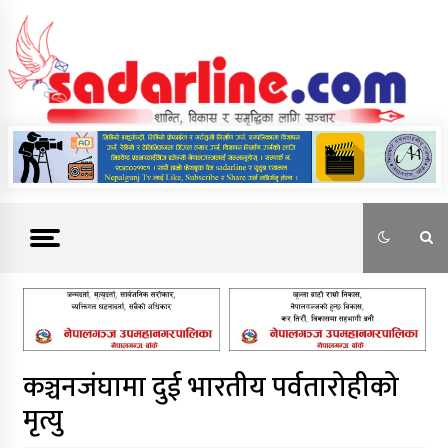
Skip
to
content
News For Nepal
कञ्चनजंघामा दुई भारतीय पर्वतारोहीको
मृत्यु