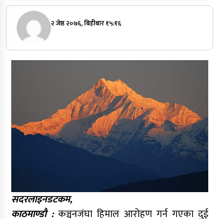
२ जेष्ठ २०७६, बिहीबार १५:१६
सदरलाइनडटकम,
काठमाण्डौ :
कञ्चनजंघा हिमाल आरोहण गर्न गएका दुई