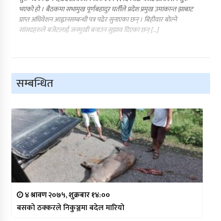
भएको हो । बैठकमा सभामुख पूर्णबहादुर घर्तीले प्रदेश प्रमुख उमाकान्त झाबाट
प्राप्त अधिवेशन आह्वानसम्बन्धी पत्र पढेर सुनाएका छन् । बिहीवार बोल्ने
सांसदहरुले बजेटलाई जनमुखी बनाउन सुझाव दिएका छन् […]
सम्बन्धित
४ श्रावण २०७५, शुक्रबार १४:००
बसको ठक्करले निकुञ्जमा बदेल मारियो