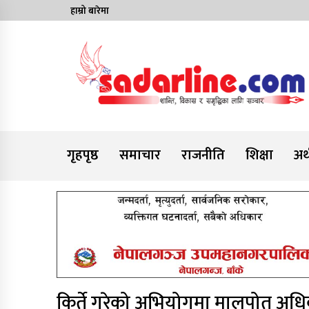
Skip
हाम्रो बारेमा
to
content
News For Nepal
गृहपृष्ठ
समाचार
राजनीति
शिक्षा
अर्
किर्ते गरेको अभियोगमा मालपोत अधिक