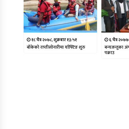
१८ चैत्र २०७८, शुक्रबार १३:५१
६ चैत्र २०७७
बाँकेको राप्तीसोनारीमा र्याफ्टिङ शुरु
बन्यजन्तुका अ
पक्राउ