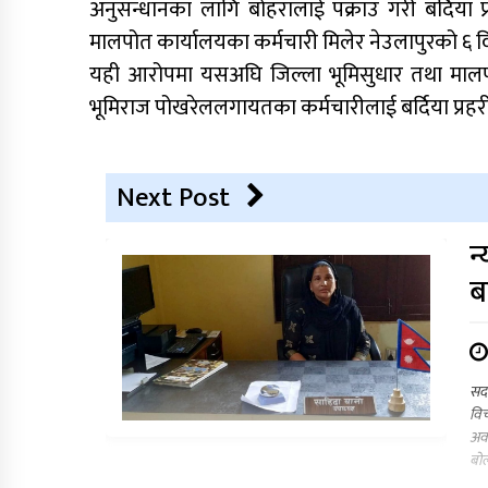
अनुसन्धानका लागि बोहरालाई पक्राउ गरी बर्दिया प
मालपोत कार्यालयका कर्मचारी मिलेर नेउलापुरको ६ वि
यही आरोपमा यसअघि जिल्ला भूमिसुधार तथा मालपोत
भूमिराज पोखरेललगायतका कर्मचारीलाई बर्दिया प्रहरील
Next Post
न
ब
सदर
विच
अवध
बो