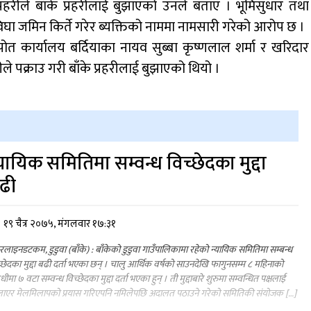
्रहरीले बाँके प्रहरीलाई बुझाएको उनले बताए । भूमिसुधार तथा
घा जमिन किर्ते गरेर ब्यक्तिको नाममा नामसारी गरेको आरोप छ ।
 कार्यालय बर्दियाका नायव सुब्बा कृष्णलाल शर्मा र खरिदार
े पक्राउ गरी बाँके प्रहरीलाई बुझाएको थियो ।
्यायिक समितिमा सम्वन्ध विच्छेदका मुद्दा
ढी
१९ चैत्र २०७५, मंगलवार १७:३१
लाइनडटकम, डुडुवा (बाँके) : बाँकेको डुडुवा गाउँपालिकामा रहेको न्यायिक समितिमा सम्बन्ध
्छेदका मुद्दा बढी दर्ता भएका छन् । चालु आर्थिक वर्षको साउनदेखि फागुनसम्म ८ महिनाको
ीमा ७ वटा सम्वन्ध विच्छेदका मुद्दा दर्ता भएका हुन् । ती मुद्दाबारे शुरुमा सम्वन्धित पक्षलाई
लाएर मेलमिलापको प्रयास गरिएपनि नमिलेपछि अदालत पठाउने गरेको समितिकी संयोजक […]