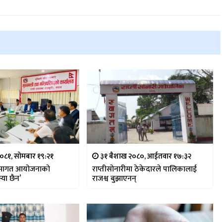
२०८१, सोमबार १९:२१
३१ बैशाख २०८०, आईतवार १७:३२
क्रमागत आयोजनाको
राप्तीसोनारीमा ठेकेदारले पालिकालाई
्या छैन’
राजश्व बुझाएनन्