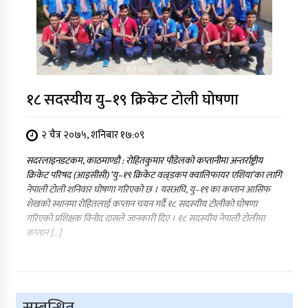
१८ सदस्यीय यु–१९ क्रिकेट टोली घोषणा
२ चैत्र २०७५, शनिबार १७:०९
सदरलाइनडटकम, काठमाण्डौ : रोहितकुमार पौडेलको कप्तानीमा अन्तर्राष्ट्रीय
क्रिकेट परिषद (आइसीसी) ‘यु–१९ क्रिकेट वल्र्डकप क्वालिफायर एशिया’का लागि
नेपाली टोली शनिवार घोषणा गरिएको छ । यसअघि, यु–१९ का कप्तान आसिफ
शेखको स्थानमा रोहितलाई कप्तान चयन गर्दै १८ सदस्यीय टोलीको घोषणा
गरिएको प्रशिक्षक विनोद दासले जानकारी दिए । १८ सदस्यीय नेपाली टोलीमा
कप्तान […]
सम्बन्धित