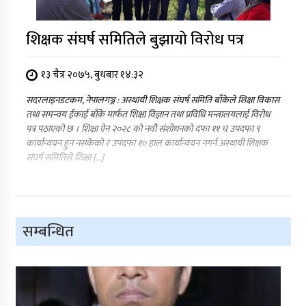
शिक्षक संघर्ष समितिले बुझायो विरोध पत्र
१३ चैत्र २०७५, बुधबार १४:३२
सदरलाइनडटकम, नेपालगञ्ज : अस्थायी शिक्षक संघर्ष समिति बाँकेले शिक्षा विकास
तथा समन्वय ईकाई बाँके मार्फत शिक्षा विज्ञान तथा प्रविधि मन्त्रालयलाई विरोध
पत्र पठाएको छ । शिक्षा ऐन २०२८ को नवौ संशोधनको दफा ११ च उपदफा ९
कार्यान्वयन हुन नसकेको र उपदफा १० हाल कार्यान्वयन नगर्न अस्थायी शिक्षक
संघर्ष समितिले शिक्षा […]
सम्बन्धित