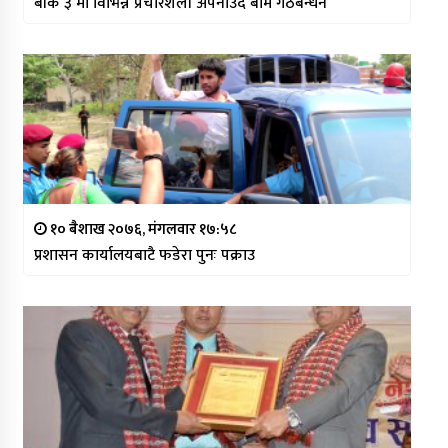
बाँके ३ मा विभिन्न प्रचारशैली अपनाउदै बाम गठबन्धन
१० बैशाख २०७६, मंगलवार १७:५८
प्रशासन कार्यालयबाटै फडेरा पुनः पक्राउ