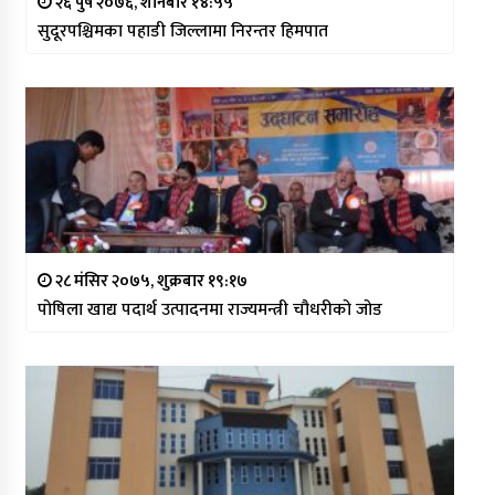
२६ पुष २०७६, शनिबार १४:५५
सुदूरपश्चिमका पहाडी जिल्लामा निरन्तर हिमपात
२८ मंसिर २०७५, शुक्रबार १९:१७
पोषिला खाद्य पदार्थ उत्पादनमा राज्यमन्त्री चौधरीको जोड