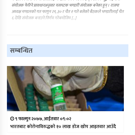
संयोजक फेरिने प्रावधानअनुसार यसपटक भण्डारी संयोजक बनेका हुन् । राजपा
अध्यक्ष मण्डलको गत फागुन २९, ३० र चैत १ गते बसेको बैठकले भण्डारीलाई चैत
६ देखि संयोजक बनाउने निर्णय गरेबमोजिम […]
सम्बन्धित
९ फाल्गुन २०७७, आईतवार ०९:०२
भारतबाट कोरोनाविरुद्धको १० लाख डोज खोप आइतवार आउँदै