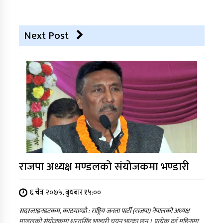
Next Post
राजपा अध्यक्ष मण्डलको संयोजकमा भण्डारी
६ चैत्र २०७५, बुधबार १५:००
सदरलाइनडटकम, काठमाण्डौ : राष्ट्रिय जनता पार्टी (राजपा) नेपालको अध्यक्ष
मण्डलको संयोजकमा शरतसिंह भण्डारी चयन भएका छन् । प्रत्येक दुई महिनामा