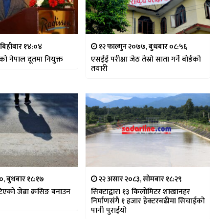
, बिहीबार १४:०४
१२ फाल्गुन २०७७, बुधबार ०८:५६
को नेपाल दूतमा नियुक्त
एसईई परीक्षा जेठ तेस्रो साता गर्ने बोर्डको
तयारी
, बुधबार १८:१७
२२ असार २०८३, सोमबार १८:२९
िएको जेब्रा क्रसिङ बनाउन
सिक्टाद्वारा १३ किलोमिटर शाखानहर
निर्माणसंगै १ हजार हेक्टरबढीमा सिचाईको
पानी पुराईयो