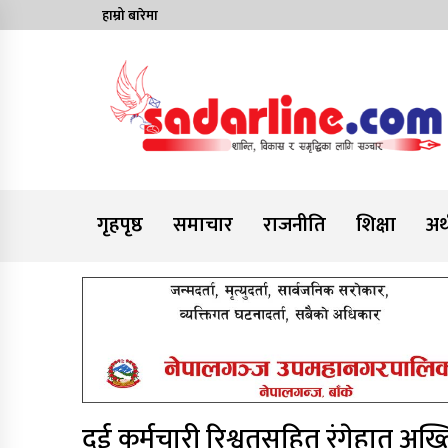
Skip
हाम्रो बारेमा
to
content
News For Nepal
गृहपृष्ठ
समाचार
राजनीति
शिक्षा
अर्
दुई कर्मचारी रिश्वतसहित रंगेहात अख्