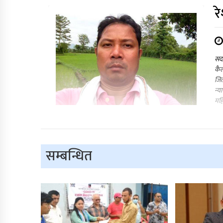
र
सद
कैल
जि
न्य
मह
सम्बन्धित