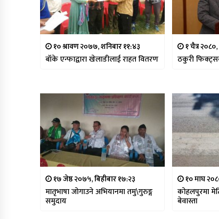
१० श्रावण २०७७, शनिबार ११:४३
१ चैत्र २०८०
बाँके एन्फाद्वारा खेलाडीलाई राहत वितरण
ठकुरी फिक्ट्स
१७ जेष्ठ २०७५, बिहीबार १७:२३
१० माघ २०८०
मातृभाषा जोगाउने अभियानमा तमु\गुरुङ्ग
कोहलपुरमा मेट
समुदाय
बेवास्ता