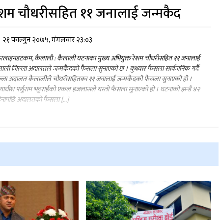
ेशम चौधरीसहित ११ जनालाई जन्मकैद
२१ फाल्गुन २०७५, मंगलवार २३:०३
रलाइनडटकम, कैलाली : कैलाली घटनाका मुख्य अभियुक्त रेशम चौधरीसहित ११ जनालाई
ाली जिल्ला अदालतले जन्मकैदको फैसला सुनाएको छ । बुधवार फैसला सार्वजनिक गर्दै
ल्ला अदालत कैलालीले चौधरीसहितका ११ जनालाई जन्मकैदको फैसला सुनाएको हो ।
ायाधीश पर्शुराम भट्टराईको एकल इजलासले यस्तो फैसला सुनाएको हो । घटनाको झन्डै ४२
िनापछि अदालतको फैसला […]