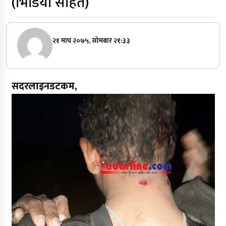
(भिडियो सहित)
२१ माघ २०७५, सोमबार २१:३३
सदरलाइनडटकम,