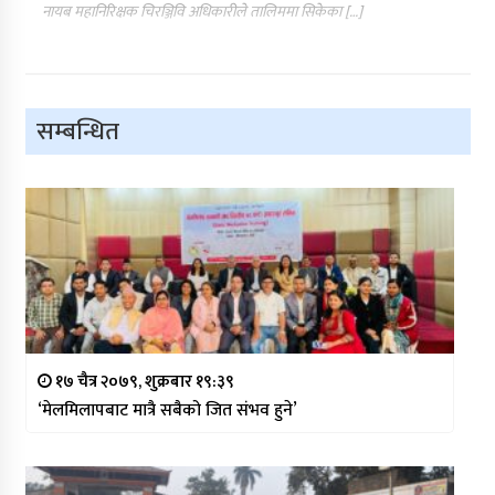
नायब महानिरिक्षक चिरञ्जिवि अधिकारीले तालिममा सिकेका […]
सम्बन्धित
१७ चैत्र २०७९, शुक्रबार १९:३९
‘मेलमिलापबाट मात्रै सबैको जित संभव हुने’