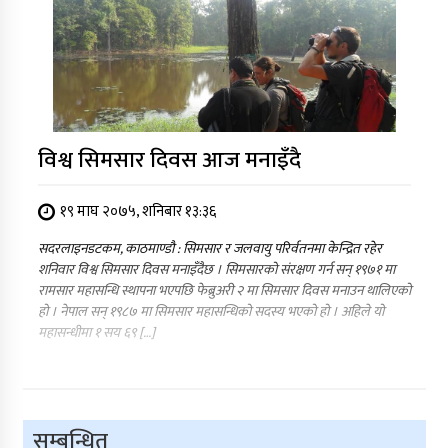
विश्व सिमसार दिवस आज मनाइँदै
१९ माघ २०७५, शनिबार १३:३६
सदरलाइनडटकम, काठमाण्डौ : सिमसार र जलवायु परिर्वतनमा केन्द्रित रहेर
शनिवार विश्व सिमसार दिवस मनाइँदैछ । सिमसारको संरक्षण गर्न सन् १९७१ मा
रामसार महासन्धि स्थापना भएपछि फेब्रुअरी २ मा सिमसार दिवस मनाउन थालिएको
हो । नेपाल सन् १९८७ मा सिमसार महासन्धिको सदस्य भएको हो । अहिले यो
महासन्धीमा १ सय ६९ […]
सम्बन्धित