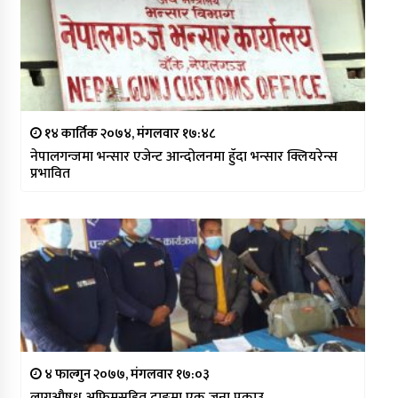
१४ कार्तिक २०७४, मंगलवार १७:४८
नेपालगन्जमा भन्सार एजेन्ट आन्दोलनमा हुँदा भन्सार क्लियरेन्स
प्रभावित
४ फाल्गुन २०७७, मंगलवार १७:०३
लागुऔषध अफिमसहित दाङमा एक जना पक्राउ