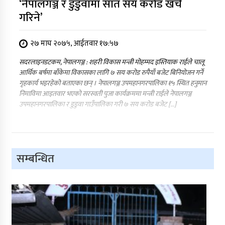
‘नेपालगञ्ज र डुडुवामा सात सय करोड खर्च
गरिने’
२७ माघ २०७५, आईतवार १७:५७
सदरलाइनडटकम, नेपालगञ्ज : शहरी विकास मन्त्री मोहम्मद इस्तियाक राईले चालू
आर्थिक बर्षमा बाँकेमा विकासका लागि ७ सय करोड रुपैयाँ बजेट बिनियोजन गर्ने
गृहकार्य भइरहेको बताएका छन् । नेपालगञ्ज उपमहानगरपालिका १५ स्थित हनुमान
निमाविमा आइतवार भएको सरस्वती पुजा कार्यक्रममा मन्त्री राईले नेपालगञ्ज
उपमहानगरपालिका र डुडुवा गाउँपालिका गरी ७ सय करोड बजेट […]
सम्बन्धित