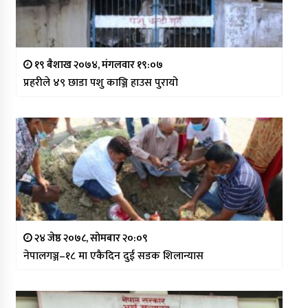
१९ बैशाख २०७४, मंगलवार १९:०७
प्रहरीले ४९ छाडा पशु काञ्जि हाउस पुरायो
२४ जेष्ठ २०७८, सोमबार २०:०९
नेपालगञ्ज–१८ मा एकैदिन दुई सडक शिलान्यास