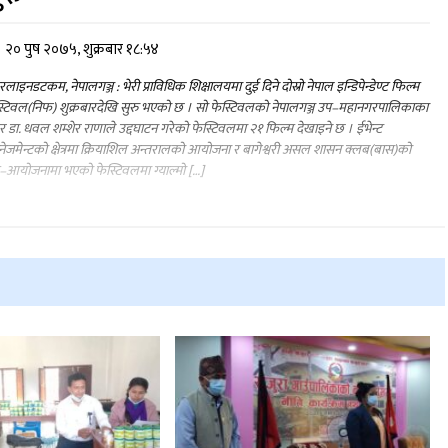
२० पुष २०७५, शुक्रबार १८:५४
लाइनडटकम, नेपालगञ्ज : भेरी प्राविधिक शिक्षालयमा दुई दिने दोस्रो नेपाल इन्डिपेन्डेण्ट फिल्म
्टिवल(निफ) शुक्रबारदेखि सुरु भएको छ । सो फेस्टिवलको नेपालगञ्ज उप–महानगरपालिकाका
र डा. धवल शम्शेर राणाले उद्दघाटन गरेको फेस्टिवलमा २१ फिल्म देखाइने छ । ईभेन्ट
ानेजमेन्टको क्षेत्रमा क्रियाशिल अन्तरालको आयोजना र बागेश्वरी असल शासन क्लब(बास)को
आयोजनामा भएको फेस्टिवलमा ग्याल्मो […]