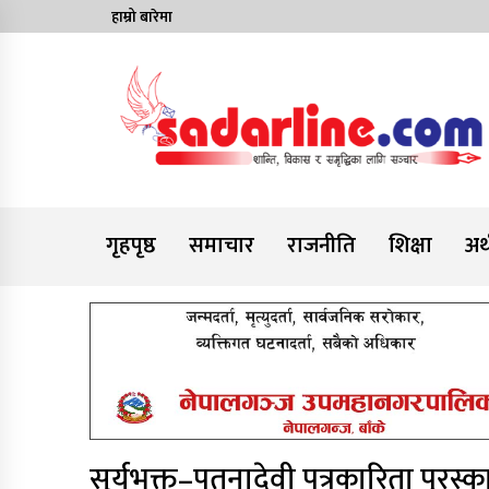
Skip
हाम्रो बारेमा
to
content
News For Nepal
गृहपृष्ठ
समाचार
राजनीति
शिक्षा
अर्
सूर्यभक्त–पतनादेवी पत्रकारिता पुर