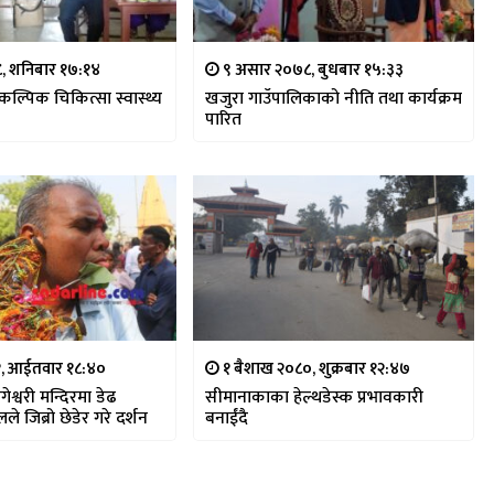
७८, शनिबार १७:१४
९ असार २०७८, बुधबार १५:३३
वैकल्पिक चिकित्सा स्वास्थ्य
खजुरा गाउँपालिकाको नीति तथा कार्यक्रम
पारित
८१, आईतवार १८:४०
१ बैशाख २०८०, शुक्रबार १२:४७
ेश्वरी मन्दिरमा डेढ
सीमानाकाका हेल्थडेस्क प्रभावकारी
ले जिब्रो छेडेर गरे दर्शन
बनाईंदै