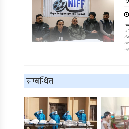
सदर
फेस
मेय
म्य
सह–
सम्बन्धित