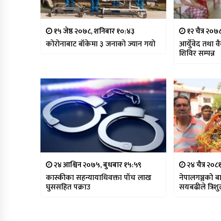
१५ जेष्ठ २०७८, शनिबार १०:४३
१२ चैत्र २०
कोरोनाबाट बाँकेमा ३ जनाको ज्यान गयो
आर्युेवेद तथा 
शिविर सम्पन्न
२४ आश्विन २०७५, बुधबार १५:५९
२४ चैत्र २०
कास्कीका सहन्यायाधिवक्ता पाँच लाख
नेपालगञ्जको बाग
घुससहित पक्राउ
सयबढीले त्रिशुल