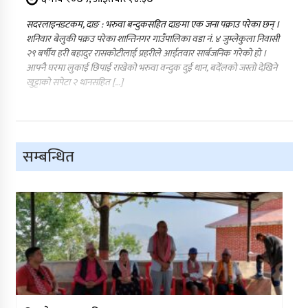
सदरलाइनडटकम, दाङ : भरुवा बन्दुकसहित दाङमा एक जना पक्राउ परेका छन् ।
शनिवार बेलुकी पक्रउ परेका शान्तिनगर गाउँपालिका वडा नं. ४ जुम्लेकुला निवासी
२९ बर्षीय हरी बहादुर रासकोटीलाई प्रहरीले आईतवार सार्बजनिक गरेको हो ।
आफ्नै घरमा लुकाई छिपाई राखेको भरुवा वन्दुक दुई थान, बदेंलको जस्तो देखिने
खुट्टाको सपेटा २ थानसहित […]
सम्बन्धित