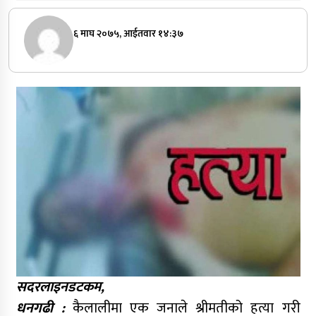
६ माघ २०७५, आईतवार १४:३७
सदरलाइनडटकम,
धनगढी :
कैलालीमा एक जनाले श्रीमतीको हत्या गरी