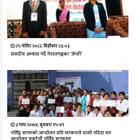
२५ मंसिर २०८२, बिहीबार २३:०३
संसदीय अभ्यास गर्दै नेपालगञ्जका ‘जेन्जी’
३ माघ २०७४, बुधबार १५:४९
नर्सिङ्ग स्टाफको आन्दोलन प्रति सरकारले चासो नदिदा थप
आन्दोलन चर्काउदै नर्सिङ्ग स्टाफहरु