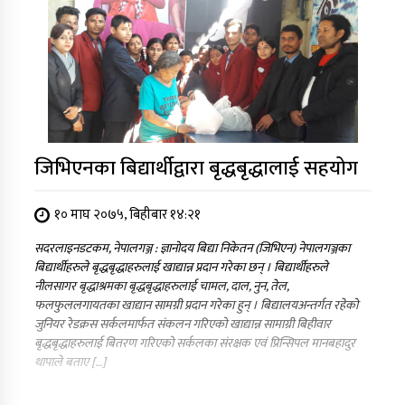
जिभिएनका बिद्यार्थीद्वारा बृद्धबृद्धालाई सहयोग
१० माघ २०७५, बिहीबार १४:२१
सदरलाइनडटकम, नेपालगञ्ज : ज्ञानोदय बिद्या निकेतन (जिभिएन) नेपालगञ्जका
बिद्यार्थीहरुले बृद्धबृद्धाहरुलाई खाद्यान्न प्रदान गरेका छन् । बिद्यार्थीहरुले
नीलसागर बृद्धाश्रमका बृद्धबृद्धाहरुलाई चामल, दाल, नुन, तेल,
फलफुललगायतका खाद्यान सामग्री प्रदान गरेका हुन् । बिद्यालयअन्तर्गत रहेको
जुनियर रेडक्रस सर्कलमार्फत संकलन गरिएको खाद्यान्न सामाग्री बिहीवार
बृद्धबृद्धाहरुलाई बितरण गरिएको सर्कलका संरक्षक एवं प्रिन्सिपल मानबहादुर
थापाले बताए […]