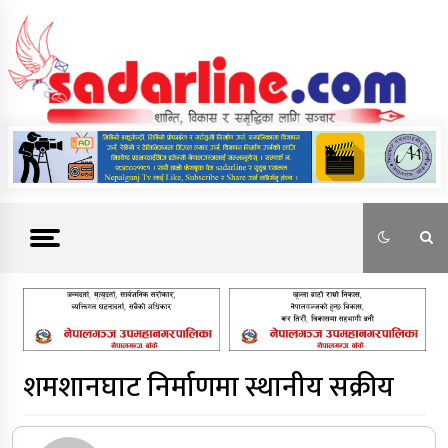
Skip
to
content
News For Nepal
शमशानघाट निर्माणमा स्थानीय सक्रीय