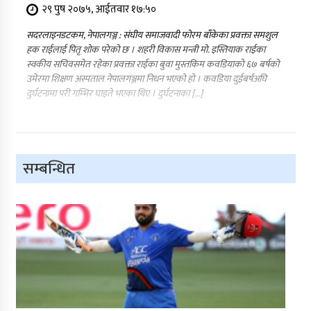
२९ पुष २०७५, आईतवार १७:५०
सदरलाइनडटकम, नेपालगञ्ज : संघीय समाजवादी फोरम बाँकेका प्रवक्ता समशुल
हक राईलाई पितृ शोक परेको छ । शहरी विकास मन्त्री मो. इस्तियाक राईका
स्वकीय सचिवसमेत रहेका प्रवक्ता राईका बुवा मुस्तकिम कवडियाको ६७ बर्षको
उमेरमा शिक्षण अस्पताल नेपालगञ्जमा निधन भएको हो । कवडिया दुईबर्षअघि
दुर्घटनामा परी गम्भिर घाइते भएका थिए । दुर्घटनाका […]
सम्बन्धित