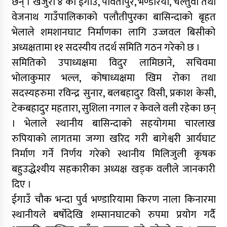
छन् । खजुरा ४ को ईगाउँ, र्पावतीपुर, भण्डरिया, चल्तुवा तथा
वेजनाथ गाउँपालिकाको पलौतीपुरका बासिन्दाको बृहत
भेलाले शमशानघाट निर्माणका लागि उज्जवल बिसीको
अध्यक्षतामा ११ सदस्यीय तदर्थ समिति गठन गरेको छ ।
समितिको उपाध्यक्षमा विदुर लामिछाने, सचिवमा
भोलाकुमार भल्ल, कोषाध्यक्षमा खिम रोका तथा
सदस्यहरुमा रविन्द्र सुनार, बलबहादुर विसी, प्रकाश केसी,
टेकबहादुर महतारा, सुशिला नगाल र केवले वली रहेका छन्
। भेलाले स्थानीय बासिन्दाको सहयोगमा चारलाख
रुपियाको लागतमा जग्गा खरिद गरी बागेश्वरी आर्यघाट
निर्माण गर्ने निर्णय गरेको स्थानीय मिलिजुली कृषक
बहुउद्धेश्यीय सहकारीका अध्यक्ष खड्क वलीले जानकारी
दिए ।
ईगाउँ चौक भन्दा पुर्व भण्डारियामा किरण नाला किनारमा
स्थानीयले बर्षोदेखि शम्सानघाटको रुपमा प्रयोग गर्दै