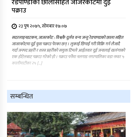
रेडपाण्डाको छालासहित जाजरकोटमा दुई
पक्राउ
२३ पुष २०७५, सोमबार १७:०७
सदरलाइनडटकम, जाजरकोट : विश्वकै दुर्लव वन्य जन्तु रेडपाण्डाको छाला सहित
जाजरकोटमा दुई युवा पक्राउ पेरका छन् । लुकाई छिपाई गरी विक्रि गर्न लैजादै
गर्दा जनपद प्रहरी र शस्त्र प्रहरीको सयुक्त टिमले आईतवार दुई जनालाई खलंंगाको
एक होटेलबाट पक्राउ गरेको हो । पक्राउ पर्नेमा नलगाड नगरपालिका वडा नम्वर ५
कालीमाटीका २५ […]
सम्बन्धित