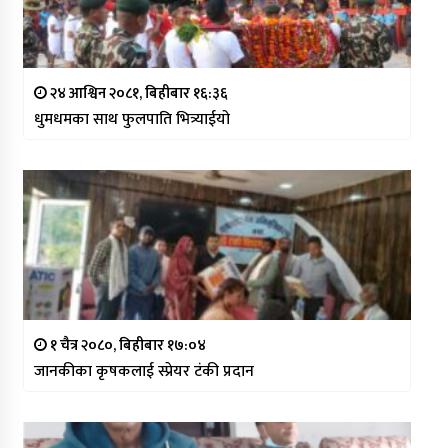
२४ आश्विन २०८१, बिहीबार १६:३६
धुमधमका साथ फुलपाति भित्र्याईयो
१ चैत्र २०८०, बिहीबार १७:०४
जानकीका कृषकलाई स्प्रेयर टंकी प्रदान