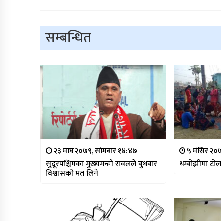
सम्बन्धित
२३ माघ २०७९, सोमबार १४:४७
५ मंसिर २०७
सुदूरपश्चिमका मुख्यमन्त्री रावलले बुधबार
धम्बोझीमा टो
विश्वासको मत लिने