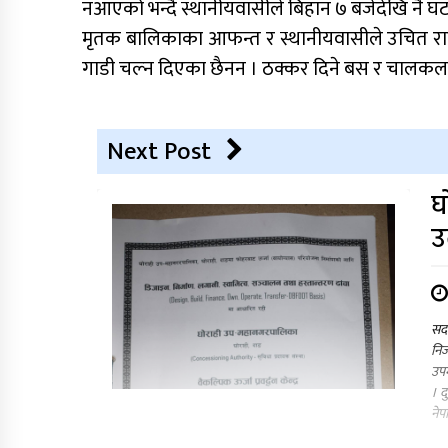
नआएको भन्दै स्थानीयवासीले बिहान ७ बजेदेखि नै 
मृतक बालिकाका आफन्त र स्थानीयवासीले उचित राह
गाडी चल्न दिएका छैनन । ठक्कर दिने बस र चालकलाई 
Next Post
घ
उ
सद
निज
उपम
। द
नेप