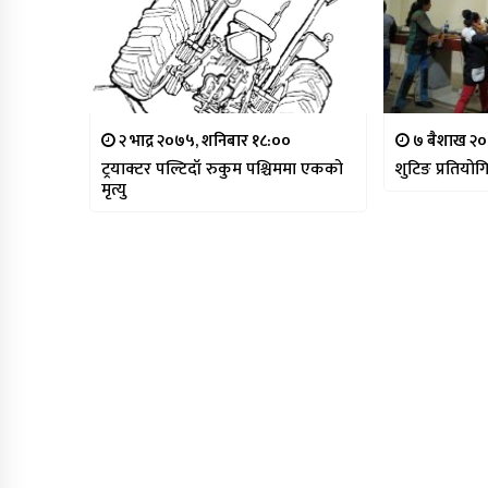
२ भाद्र २०७५, शनिबार १८:००
७ बैशाख २०
ट्रयाक्टर पल्टिदाँ रुकुम पश्चिममा एकको
शुटिङ प्रतियोग
मृत्यु