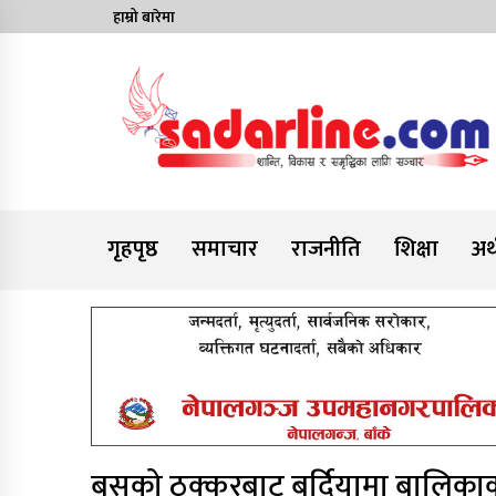
Skip
हाम्रो बारेमा
to
content
News For Nepal
गृहपृष्ठ
समाचार
राजनीति
शिक्षा
अर्
बसको ठक्करबाट बर्दियामा बालिकाको 