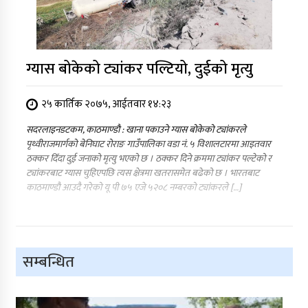
ग्यास बोकेको ट्यांकर पल्टियो, दुईको मृत्यु
२५ कार्तिक २०७५, आईतवार १४:२३
सदरलाइनडटकम, काठमाण्डौ : खाना पकाउने ग्यास बोकेको ट्यांकरले
पृथ्वीराजमार्गको बेनिघाट रोराङ गाउँपालिका वडा नं. ५ विशालटारमा आइतवार
ठक्कर दिँदा दुई जनाको मृत्यु भएको छ । ठक्कर दिने क्रममा ट्यांकर पल्टेको र
ट्यांकरबाट ग्यास चुहिएपछि त्यस क्षेत्रमा खतरासमेत बढेको छ । भारतबाट
काठमाण्डौ आउदै गरेको यू पी ७५ एजे ५२०८ नम्बरको ट्यांकरले […]
सम्बन्धित