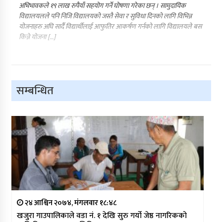
अभिभावकले १९ लाख रुपैयाँ सहयोग गर्ने घोषणा गरेका छन् । सामुदायिक
विद्यालयलले पनि निजि विद्यालयको जस्तै सेवा र सुविधा दिनको लागि विभिन्न
योजनाहरु अघि सार्दै विद्यार्थीलाई आफुतिर आकर्षण गर्नको लागि विद्यालयले बस
किन्ने योजना […]
सम्बन्धित
२४ आश्विन २०७४, मंगलवार १८:४८
खजुरा गाउपालिकाले वडा नं. १ देखि सुरु गर्यो जेष्ठ नागरिकको