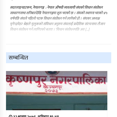
सदरलाइनडटकम, नेपालगञ्ज : नेपाल औषधी व्यवसायी संघको विधान संशोधन
साधारणसभा शनिबारदेखि नेपालगञ्जमा शुरु भएको छ । संघको स्थापना भएको ४५
वर्षपछि संघले पहिलो पटक विधान संशोधन गर्न लागेको हो । संघका अध्यक्ष
मृगेन्द्रमेहर श्रेष्ठले मुलुकको संविधान अनुरुप संघलाई प्रादेशिक संरचनामा लैजान
विधान संशोधन गर्न लागिएको बताए । ‘विधान संशोधनपछि अव […]
सम्बन्धित
३२ श्रावण २०७६, शनिबार १६:४९