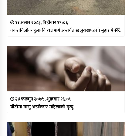
११ असार २०८३, बिहीबार १९:०६
कान्तविजोक हुलाकी राजमार्ग अन्तर्गत खजुराखण्डको मुहार फेरिँदै
२४ फाल्गुन २०७५, शुक्रबार १६:०४
घाँटीमा मासु अड्किएर महिलाको मृत्यु