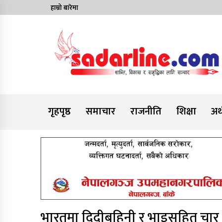
Skip
हाम्रो बारेमा
to
content
News For Nepal
गृहपृष्ठ
समाचार
राजनीति
शिक्षा
अर्
भारतमा दिदीबहिनी र भाइसहित चार ज