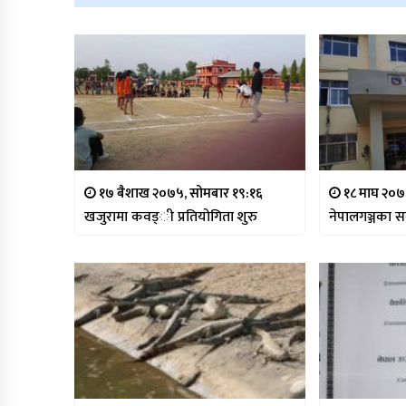
१७ बैशाख २०७५, सोमबार १९:१६
१८ माघ २०७
खजुरामा कवड्ी प्रतियोगिता शुरु
नेपालगञ्जका स