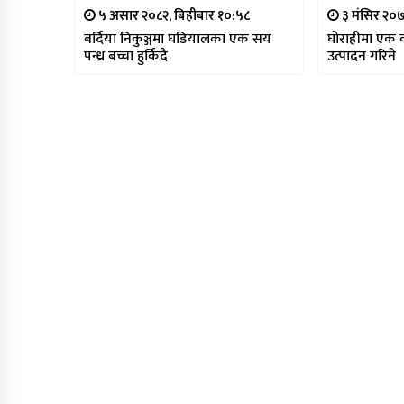
५ असार २०८२, बिहीबार १०:५८
३ मंसिर २०
बर्दिया निकुञ्जमा घडियालका एक सय
घोराहीमा एक वर
पन्ध्र बच्चा हुर्किंदै
उत्पादन गरिने