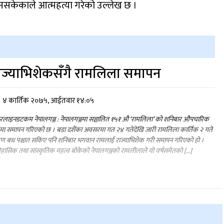
 नसकेकाले आत्महत्या गरेको उल्लेख छ ।
ाज्याभिशेकसँगै रामलिला समापन
४ कार्तिक २०७५, आईतवार १४:०५
लाइनडटकम नेपालगञ्ज : नेपालगञ्जमा सञ्चालित १५१ औ ‘रामलिला’ को शनिबार औपचारिक
मा समापन गरिएको छ । बडा दशैंका अवसरमा गत २४ गतेदेखि जारी रामलिला कार्तिक २ गते
ण बध पश्चात सकिए पनि शनिबार भगवान रामलाई राज्याभिशेक गरी समापन गरिएको हो ।
हासिक तथा सांस्कृतिक महत्व बोकेको नेपालगञ्जको रामलीलाले यो वर्षसमेतको […]