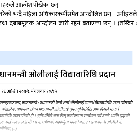
लाहरुले आक्रोश पोखेका छन् ।
रेको भन्दै महिला अधिकारकर्मीसमेत आन्दोलित छन् । उनीहरुले
तथा दबाबमूलक आन्दोलन जारी रहने बताएका छन् । (तस्बिर :
्रधानमन्त्री ओलीलाई विद्यावारिधि प्रदान
१६ आश्विन २०७५, मंगलवार १०:५५
लाइनडटकम, काठमाण्डौ : प्रधानमन्त्री केपी शर्मा ओलीलाई मानार्थ विद्यावारिधि प्रदान गरिएको
 कोष्टारिका भ्रमणमा रहेका प्रधानमन्त्री ओलीलाई यूएन युनिभर्सिटी अफ पिसले मानार्थ
्यावारिधि प्रदान गरेको हो । युनिभर्सिटी अफ पिसु कार्यक्रममा सम्बोधन गर्दै उनले शान्ति युद्धको
व नभई जबरजस्ती मौनता या घर्षणको सहष्णिुता भएको बताए । प्रधानमन्त्री ओलीले यो
नीतिक, […]