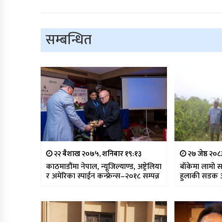
सम्बन्धित
२२ बैशाख २०७५, शनिबार १९:१३
२७ जेष्ठ २०८
काठमाडौंमा नेपाल, न्यूजिल्याण्ड, अष्ट्रेलिया
बाँकेमा लामो 
र अमेरिका स्पाईन कन्फ्रेन्स–२०१८ सम्पन्न
हुलाकी सडक अ