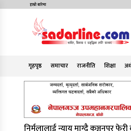
Skip
हाम्रो बारेमा
to
content
News For Nepal
गृहपृष्ठ
समाचार
राजनीति
शिक्षा
अर्
निर्मलालाई न्याय माग्दै कञ्चनपुर फेरी 