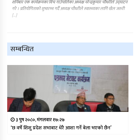
शनिबार एक कार्यक्रमका विच गाउँपालिका अध्यक्ष नरेन्द्रकुमार चौधरीले उद्घाटन
गरे । प्रतियोगिताको शुभारम्भ गर्दै अध्यक्ष चौधरीले स्वास्थ्यका लागि खेल जरुरी
[…]
सम्बन्धित
३ पुष २०८०, मंगलवार १७:२७
‘छ वर्षे शिशु प्रदेश सभाबाट धेरै आशा गर्ने बेला भएको छैन’