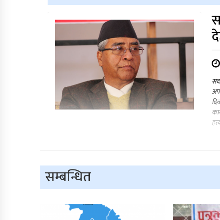
स
द
सदर
अपर
दि
कार
हत्
सम्बन्धित