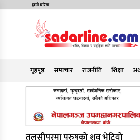
Skip
हाम्रो बारेमा
to
content
News For Nepal
गृहपृष्ठ
समाचार
राजनीति
शिक्षा
अर्
तुलसीपुरमा पुरुषको शव भेटियो