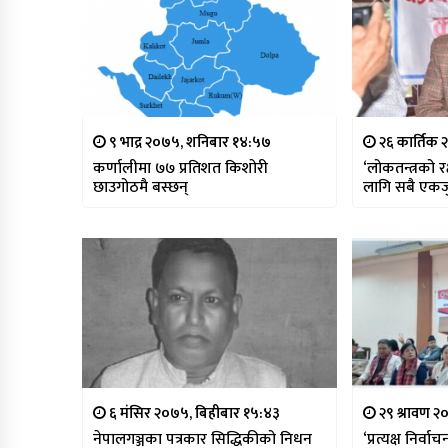
९ भाद्र २०७५, शनिबार १४:५७
२६ कार्तिक 
कर्णालीमा ७७ प्रतिशत किशोरी
‘लोकतन्त्रको र
छाउगोठमै बस्छन्
लागि सबै एकजुट
६ मंसिर २०७५, बिहीबार १५:४३
२९ श्रावण २
नेपालगञ्जका पत्रकार सिद्धिकीको निधन
‘प्रत्यक्ष निर्