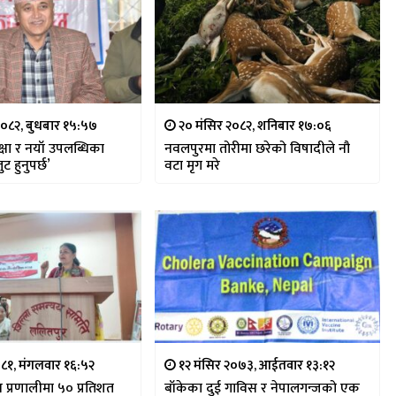
२०८२, बुधबार १५:५७
२० मंसिर २०८२, शनिबार १७:०६
क्षा र नयाँ उपलब्धिका
नवलपुरमा तोरीमा छरेको विषादीले नौ
 हुनुपर्छ’
वटा मृग मरे
०८१, मंगलवार १६:५२
१२ मंसिर २०७३, आईतवार १३:१२
वाचन प्रणालीमा ५० प्रतिशत
बाँकेका दुई गाविस र नेपालगन्जको एक