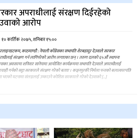
रकार अपराधीलाई संरक्षण दिईरहेको
ेउवाको आरोप
१० कार्तिक २०७५, शनिबार १५:००
लाइनडटकम, काठमाण्डौ : नेपाली काँग्रेसका सभापति शेरबहादुर देउवाले सरकार
ाधीलाई संरक्षण गर्न लागिपरेको आरोप लगाएका छन् । तरुण दलको ६५औं स्थापना
वसका अवसरमा शनिवार सानेपामा आयोजित कार्यक्रममा सभापति देउवाले अपराधीलाई
वाही गर्नको सट्टा सरकारले संरक्षण गरेको बताए । कञ्चनपुरकी निर्मला पन्तको बलात्कारपछि
या भएको घटनामा संलग्नलाई उम्काउने कोशिस सरकारले गरेको देउवाको […]