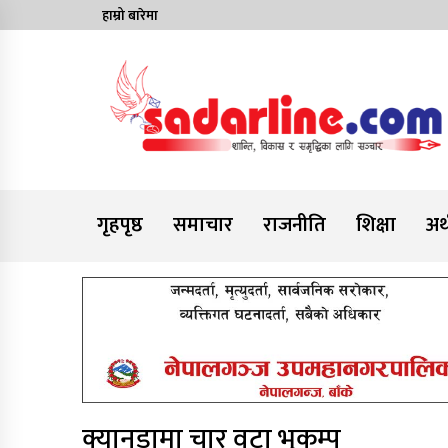
Skip
हाम्रो बारेमा
to
content
News For Nepal
गृहपृष्ठ
समाचार
राजनीति
शिक्षा
अर्
क्यानडामा चार वटा भूकम्प