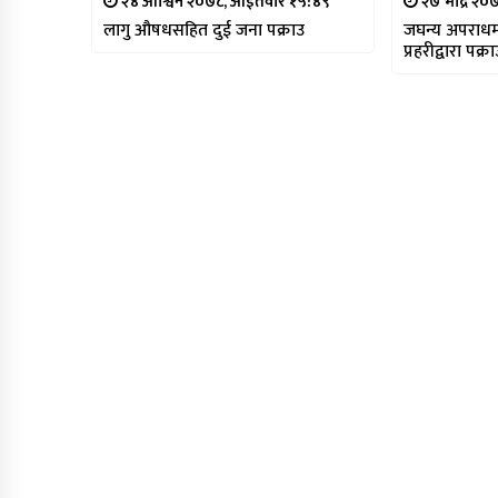
२४ आश्विन २०७८, आईतवार १५:४९
२७ भाद्र २०
लागु औषधसहित दुई जना पक्राउ
जघन्य अपराधम
प्रहरीद्वारा पक्र