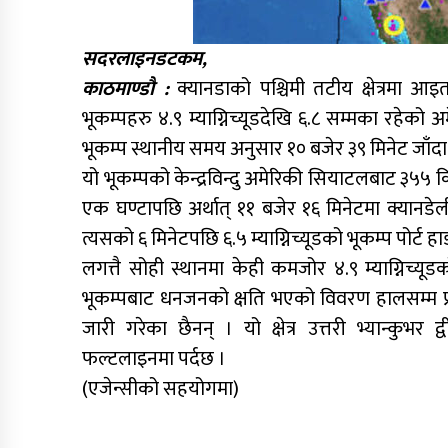
सदरलाइनडटकम,
काठमाण्डौ :
क्यानडाको पश्चिमी तटीय क्षेत्रमा 
भूकम्पहरु ४.९ म्याग्निच्यूडदेखि ६.८ सम्मका रहेको अ
भूकम्प स्थानीय समय अनुसार १० बजेर ३९ मिनेट जाँद
यो भूकम्पको केन्द्रविन्दु अमेरिकी सियाटलबाट ३५५ किल
एक घण्टापछि अर्थात् ११ बजेर १६ मिनेटमा क्यानडेल
त्यसको ६ मिनेटपछि ६.५ म्याग्निच्यूडको भूकम्प पोर्ट 
लगत्तै सोही स्थानमा केही कमजोर ४.९ म्याग्निच्य
भूकम्पबाट धनजनको क्षति भएको विवरण हालसम्म प्र
जारी गरेका छैनन् । यो क्षेत्र उत्तरी भ्यान्कुभर द
फल्टलाइनमा पर्दछ ।
(एजेन्सीको सहयोगमा)