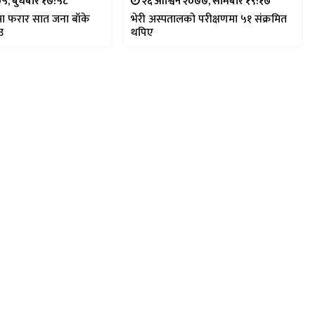
७५, बुधबार १७:५८
२६ आश्विन २०७७, सोमबार १९:१७
ा फरार सात जना बाँके
भेरी अस्पतालको परीक्षणमा ५१ संक्रमित
ाउ
थपिए