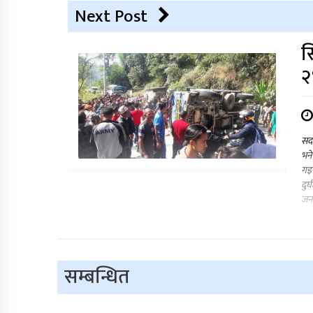
Next Post
स
२
सदर
भने
गइर
दुर
जन
सम्बन्धित