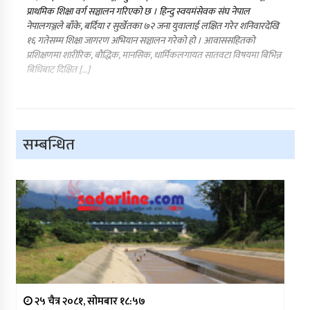
प्राथमिक शिक्षा वर्ग सञ्चालन गरिएको छ । हिन्दु स्वयमंसेवक संघ नेपाल
नेपालगञ्जले बाँके, बर्दिया र सुर्खेतका ७२ जना युवालाई लक्षित गरेर शनिवारदेखि
१६ गतेसम्म शिक्षा जागरण अभियान सञ्चालन गरेको हो । आवाससहितको
प्रशिक्षणमा शारीरिक, बौद्धिक, मानसिक, धार्मिकलगायत सातवटा विषयमा बिभिन्न
बिधिबाट दिक्षित […]
सम्बन्धित
२५ चैत्र २०८१, सोमबार १८:५७