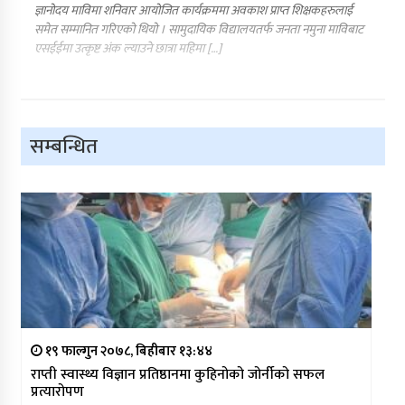
ज्ञानोदय माविमा शनिवार आयोजित कार्यक्रममा अवकाश प्राप्त शिक्षकहरुलाई
समेत सम्मानित गरिएको थियो । सामुदायिक विद्यालयतर्फ जनता नमुना माविबाट
एसईईमा उत्कृष्ट अंक ल्याउने छात्रा महिमा […]
सम्बन्धित
१९ फाल्गुन २०७८, बिहीबार १३:४४
राप्ती स्वास्थ्य विज्ञान प्रतिष्ठानमा कुहिनोको जोर्नीको सफल
प्रत्यारोपण