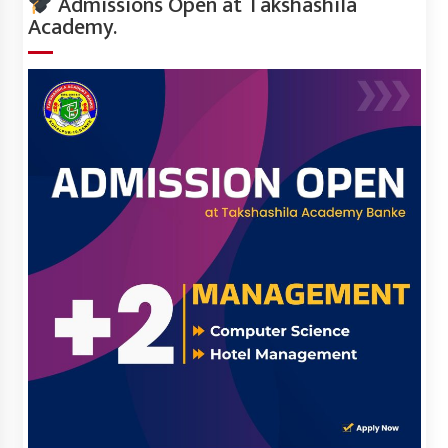
Admissions Open at Takshashila
Academy.