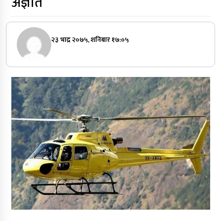
अज्ञात
२३ भाद्र २०७५, शनिबार १७:०५