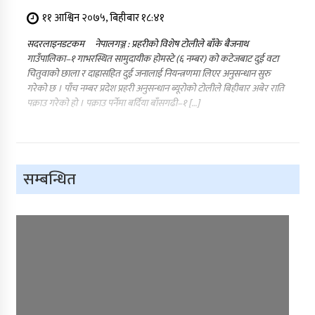
११ आश्विन २०७५, बिहीबार १८:४१
सदरलाइनडटकम नेपालगञ्ज : प्रहरीको विशेष टोलीले बाँके बैजनाथ
गाउँपालिका–१ गाभरस्थित सामुदायीक होमस्टे (६ नम्बर) को कटेजबाट दुई वटा
चितुवाको छाला र दाह्रासहित दुई जनालाई नियन्त्रणमा लिएर अनुसन्धान सुरु
गरेको छ । पाँच नम्बर प्रदेश प्रहरी अनुसन्धान ब्यूरोको टोलीले बिहीबार अबेर राति
पक्राउ गरेको हो । पक्राउ पर्नेमा बर्दिया बाँसगढी–१ […]
सम्बन्धित