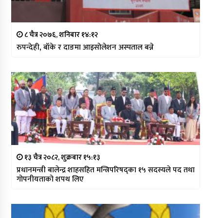
८ चैत्र २०७६, शनिबार १४:१२
रुपन्देही, बाँके र दाङमा आइसोलेशन अस्पताल बन्ने
१३ चैत्र २०८२, शुक्रबार १५:१३
प्रधानमन्त्री बालेन्द्र शाहसहित मन्त्रिपरिषद्का १५ सदस्यले पद तथा
गोपनीयताको शपथ लिए