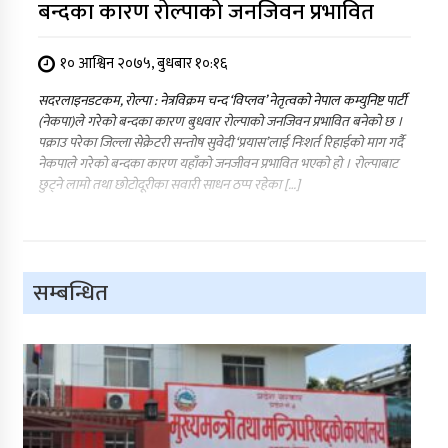
बन्दका कारण रोल्पाको जनजिवन प्रभावित
१० आश्विन २०७५, बुधबार १०:१६
सदरलाइनडटकम, रोल्पा : नेत्रविक्रम चन्द ‘विप्लव’ नेतृत्वको नेपाल कम्युनिष्ट पार्टी
(नेकपा)ले गरेको बन्दका कारण बुधवार रोल्पाको जनजिवन प्रभावित बनेको छ ।
पक्राउ परेका जिल्ला सेक्रेटरी सन्तोष सुवेदी ‘प्रयास’लाई निःशर्त रिहाईको माग गर्दै
नेकपाले गरेको बन्दका कारण यहाँको जनजीवन प्रभावित भएको हो । रोल्पाबाट
छुट्ने लामो तथा छोटोदूरीका सवारी साधन ठप्प रहेका […]
सम्बन्धित