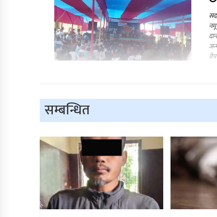
सदर
नमू
दान
जन्
वेप
सम्बन्धित