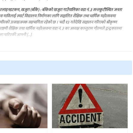
लाइनडटकम, खजुरा (बाँके) : बाँकेको खजुरा गाउँपालिका वडा नं. ३ सन्तकुटीस्थित जनता
ना माविलाई स्मार्ट विद्यालय निर्माणका लागि सञ्चालित शैक्षिक तथा धार्मिक महोत्सवमा
वीरको उत्साहजनक सहभागिता रहेको छ । भदौ १३ गतेदेखि सञ्चालन गरिएको श्रीकृष्ण
माष्टमी शैक्षिक तथा धार्मिक महोत्सवमा वडा नं. ३ का अध्यक्ष कान्तुराम गौतमले द्वन्द्वकालमा
त्ता पारिएकी आफ्नी […]