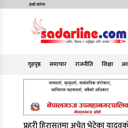
Skip
हाम्रो बारेमा
to
content
News For Nepal
गृहपृष्ठ
समाचार
राजनीति
शिक्षा
अर्
प्रहरी हिरासतमा अचेत भेटेका यादवको