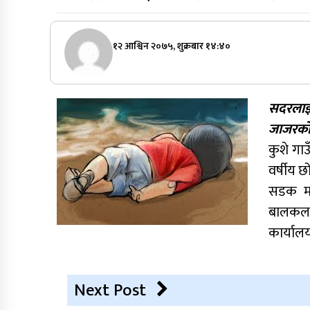
१२ आश्विन २०७५, शुक्रबार १४:४०
सदरला
जाजरको
कुशे गा
वर्षीय छो
सडक मर्
बालकला
कार्यालय
Next Post