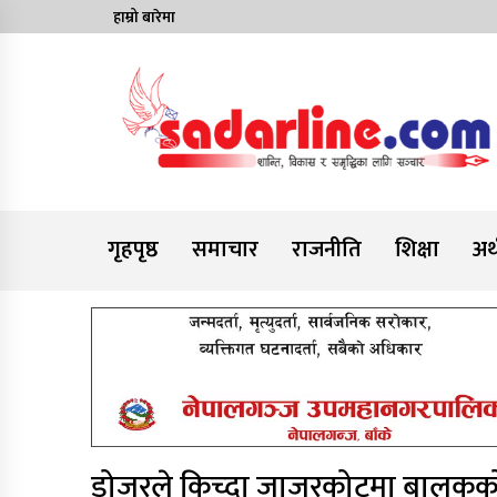
Skip
हाम्रो बारेमा
to
content
News For Nepal
गृहपृष्ठ
समाचार
राजनीति
शिक्षा
अर्
डोजरले किच्दा जाजरकोटमा बालकको म