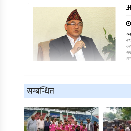
अ
सदर
बा
दबा
राम
लग
सम्बन्धित