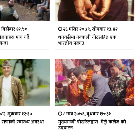
, बिहीबार १२:५०
२६ मंसिर २०७९, सोमबार १३:४२
नाहरु माग गर्दै
धनगढीमा नक्कली नोटसहित एक
न्दा
भारतीय पक्राउ
८२, शुक्रबार १२:१०
८ माघ २०७६, बुधबार १७:३४
्री राणाको स्वास्थ्य अवस्था
मुख्यमन्त्री पोखरेलद्वारा ‘मेट्रो कलेज’को
उद्घाटन