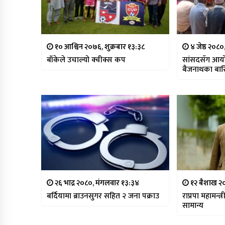
१० आश्विन २०७६, शुक्रबार १३:३८
४ जेष्ठ २०८०
बाँकेले उचाल्यो क्वीक्स कप
सांसदसँग आयोज
बैजनाथका बासि
२६ भाद्र २०८०, मंगलवार १३:३४
१२ बैशाख २०
बर्दियामा ब्राउनसुगर सहित २ जना पक्राउ
राप्रपा महामन्त
सामान्य