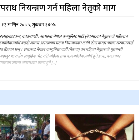
पराध नियन्त्रण गर्न महिला नेतृको माग
१२ आश्विन २०७५, शुक्रबार १४:४०
लाइनडटकम, काठमाण्डौ : सत्तारूढ नेपाल कम्युनिस्ट पार्टी (नेकपा)का नेतृहरूले महिला र
लबालिकामाथि बढ्दो जघन्य अपराधका घटना नियन्त्रणका लागि ठोस कदम चाल्न सरकारलाई
ब दिएका छन् । सत्तारूढ नेपाल कम्युनिस्ट पार्टी (नेकपा) का महिला नेतृहरूले गृहमन्त्री
बहादुर थापासँग सामूहिक भेट गरी महिला तथा बालबालिकामाथि हुने हत्या, बलात्कार
ायतका जघन्य अपराधका घटना हुनै […]