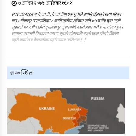
७ आश्विन २०७५, आईतवार ११:०२
सदरलाइनडटकम, कैलाली : कैलालीमा एक बुवाले आफ्नै छोराको हत्या गरेका
छन् । टीकापुर नगरपालिका ८ कालिमाटीमा शनिवार राति ७५ वर्षीय बुवा पहले
लुहारले ५० वर्षीय छोरा कृतबहादुर लुहारमाथि बञ्चरो प्रहार गरी हत्या गरेका हुन् ।
सामान्य घरायसी विवादका कारण बुवाले छोरामाथि बञ्चरो प्रहार गरेको जिल्ला
प्रहरी कार्यालय कैलालीका प्रहरी नायव उपरीक्षक […]
सम्बन्धित