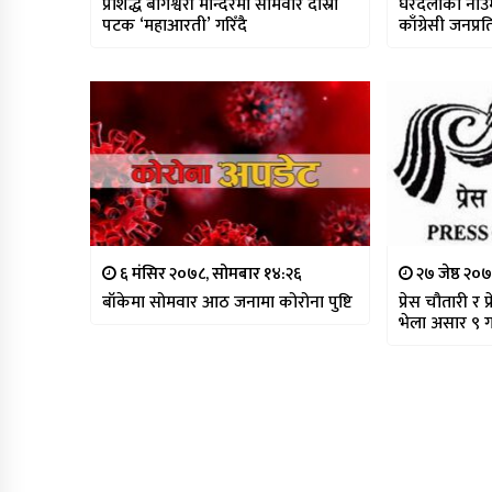
प्रशिद्ध बागेश्वरी मन्दिरमा सोमवार दोस्रो
घरदैलोको नाउमा
पटक ‘महाआरती’ गरिँदै
काँग्रेसी जनप्र
६ मंसिर २०७८, सोमबार १४:२६
२७ जेष्ठ २०
बाँकेमा सोमवार आठ जनामा कोरोना पुष्टि
प्रेस चौतारी र प
भेला असार ९ ग