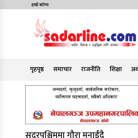
Skip
हाम्रो बारेमा
to
content
News For Nepal
गृहपृष्ठ
समाचार
राजनीति
शिक्षा
अर्
सुदूरपश्चिममा गौरा मनाईंदै