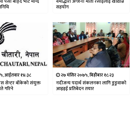
 पैसा बाँड्दै भोट माग्दै
वर्माद्धारा अन्जनी माता रसोईलाई खाद्यान्न
तिनिधि
सहयोग
७५, आईतवार १४:३८
२७ मंसिर २०७५, बिहीबार १८:२३
्रेस सेन्टर बाँकेको संयुक्त
नदीजन्य पदार्थ संकलनका लागि डुडुवाको
ते गरिने
आइइई प्रतिबेदन तयार