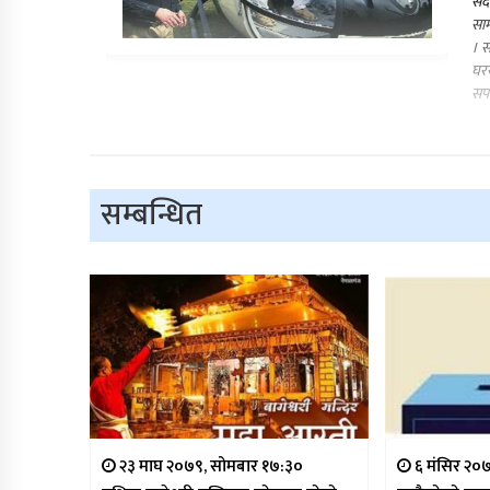
सदर
साम
। स
घरस
सप
सम्बन्धित
२३ माघ २०७९, सोमबार १७:३०
६ मंसिर २०७