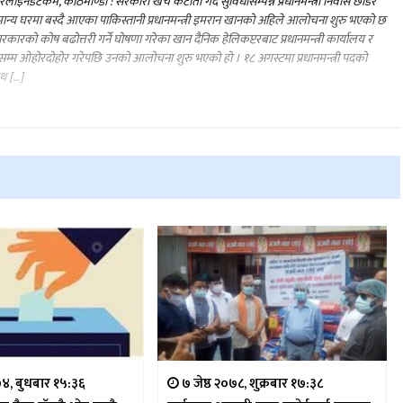
लाइनडटकम, काठमाण्डौ : सरकारी खर्च कटौती गर्दै सुविधासम्पन्न प्रधानमन्त्री निवास छाडेर
ान्य घरमा बस्दै आएका पाकिस्तानी प्रधानमन्त्री इमरान खानको अहिले आलोचना शुरु भएको छ
रकारको कोष बढोत्तरी गर्ने घोषणा गरेका खान दैनिक हेलिकप्टरबाट प्रधानमन्त्री कार्यालय र
म्म ओहोरदोहोर गरेपछि उनको आलोचना शुरु भएको हो । १८ अगस्टमा प्रधानमन्त्री पदको
थ […]
४, बुधबार १५:३६
७ जेष्ठ २०७८, शुक्रबार १७:३८