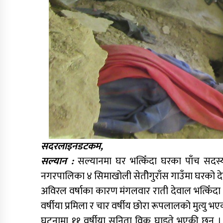
सदरलाइनडटकम,
सल्यान :
सल्यानमा घर भत्किँदा घरका पाँच सदस
नगरपालिका ४ सिमाखोली सेतीेगुराँस गाउँमा घरको देव
अविरल वर्षाका कारण मंगलवार राती देवाल भत्किँदा ४०
वर्षीया प्रमिला र चार वर्षीय छोरा रूपलालको मुत्यु 
घटनामा ११ वर्षीया सुनिता विक घाइते भएकी छन्