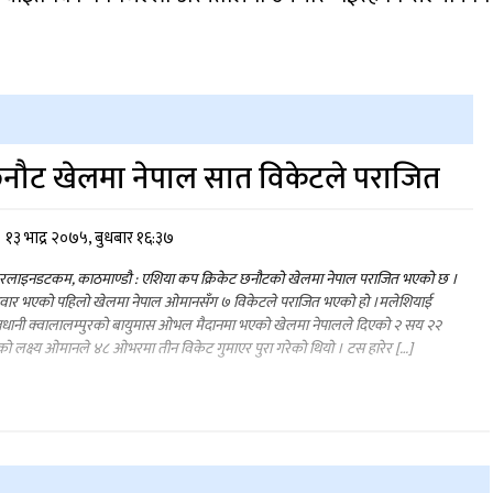
नौट खेलमा नेपाल सात विकेटले पराजित
१३ भाद्र २०७५, बुधबार १६:३७
रलाइनडटकम, काठमाण्डौ : एशिया कप क्रिकेट छनौटको खेलमा नेपाल पराजित भएको छ ।
धवार भएको पहिलो खेलमा नेपाल ओमानसँग ७ विकेटले पराजित भएको हो ।मलेशियाई
धानी क्वालालम्पुरको बायुमास ओभल मैदानमा भएको खेलमा नेपालले दिएको २ सय २२
ो लक्ष्य ओमानले ४८ ओभरमा तीन विकेट गुमाएर पुरा गरेको थियो । टस हारेर […]