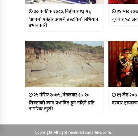
३० कार्तिक २०८०, बिहीबार १३:५६
२४ भाद्र २०
‘आफ्नो फोहोर आफ्नै डस्टविन’ अभियान
बुधवार ५८ जनाम
प्रभावकारी
२५ मंसिर २०७५, मंगलवार १७:२०
१९ जेष्ठ २०
सिक्टाको काम प्रभावित हुन नदिने प्रति
दरबार हत्याका
नागरिक खुशी
Copyright All right reserved sadarline.com:::