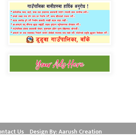
ontact Us
Design By: Aarush Creation