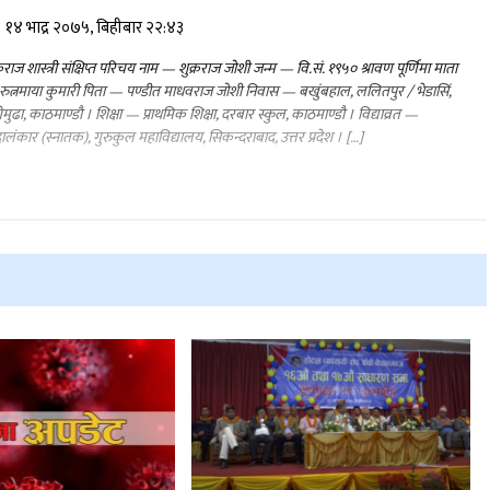
१४ भाद्र २०७५, बिहीबार २२:४३
्रराज शास्त्री संक्षिप्त परिचय नाम — शुक्रराज जोशी जन्म — वि.सं. १९५० श्रावण पूर्णिमा माता
ुत्नमाया कुमारी पिता — पण्डीत माधवराज जोशी निवास — बखुंबहाल, ललितपुर / भेडासिं,
गेमुढा, काठमाण्डौ । शिक्षा — प्राथमिक शिक्षा, दरबार स्कुल, काठमाण्डौ । विद्याव्रत —
ालंकार (स्नातक), गुरुकुल महाविद्यालय, सिकन्दराबाद, उत्तर प्रदेश । […]