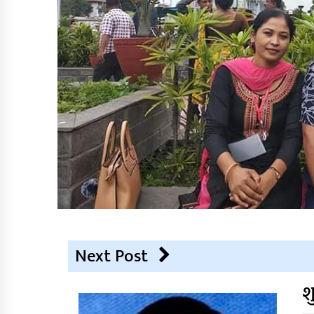
Next Post
श