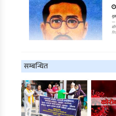
शुक
— र
बाँ
विद
सम्बन्धित