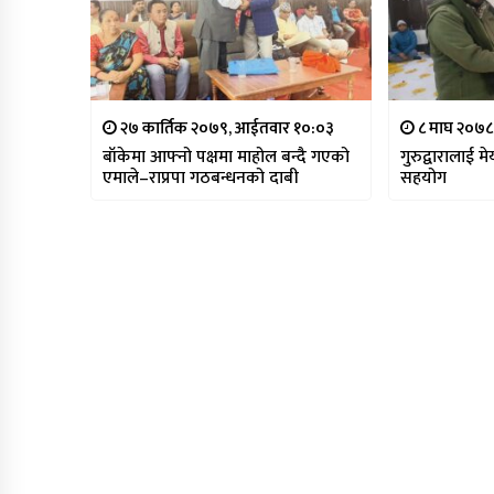
२७ कार्तिक २०७९, आईतवार १०:०३
८ माघ २०७८
बाँकेमा आफ्नो पक्षमा माहोल बन्दै गएको
गुरुद्वारालाई 
एमाले–राप्रपा गठबन्धनको दाबी
सहयोग