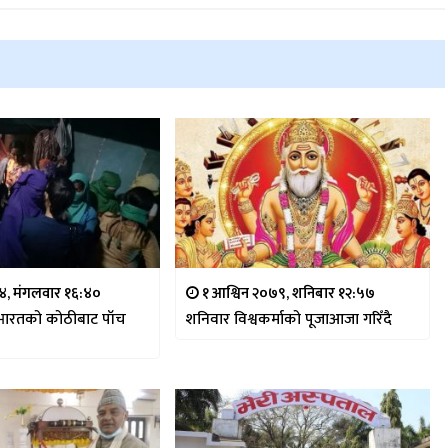
७४, मंगलवार १६:४०
१ आश्विन २०७९, शनिबार १२:५७
भारतको कोठीबाट पाँच
शनिवार विश्वकर्माको पूजाआजा गरिँदै
र