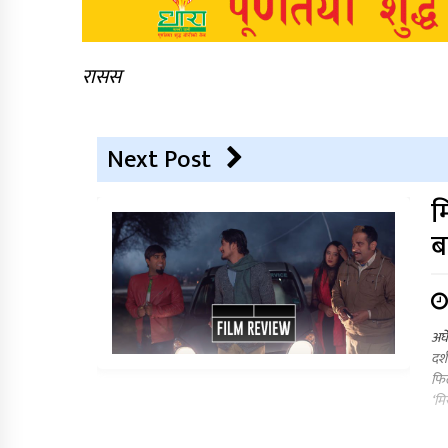
रासस
Next Post
म
ब
अर्
दर्
फिल
‘मि