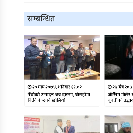
सम्बन्धित
२० माघ २०७४, शनिबार १९:०२
२७ चैत्र २०
पैँचोको उत्पादन अव दाङमा, घोराहीमा
जोखिम मोलेर 
विक्री केन्द्रको खोलियो
युवतीको उद्धा