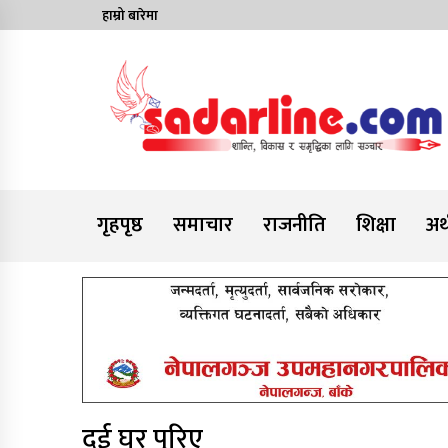
Skip
हाम्रो बारेमा
to
content
News For Nepal
गृहपृष्ठ
समाचार
राजनीति
शिक्षा
अर्
दुई घर पुरिए