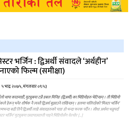
िस्टर भर्जिन : द्विअर्थी संवादले ‘अर्थहीन’
नाएको फिल्म (समीक्षा)
५ भाद्र २०७५, मंगलवार ०९:५३
घेलो थापा काठमाडौं, युट्युबमा टन्नै डबल मिनिङ (द्विअर्थी) का भिडियोहरु भेटिन्छन् । ती भिडियो
शकले हेरून् भनेर शीर्षक नै त्यस्तै द्विअर्थ बुझाउने राखिन्छन् । हलमा चलिरहेको ‘मिस्टर भर्जिन’
्मभन्दा बढी तिनै द्विअर्थी लाग्ने संवादहरुको चाङ हो भन्दा फरक पर्दैन । सीधा अर्थमा भन्नुपर्दा
स्टर भर्जिन’ युट्युबमा छ्यापछ्याप्ती पाइने भिडियोसँग धेरथोर […]