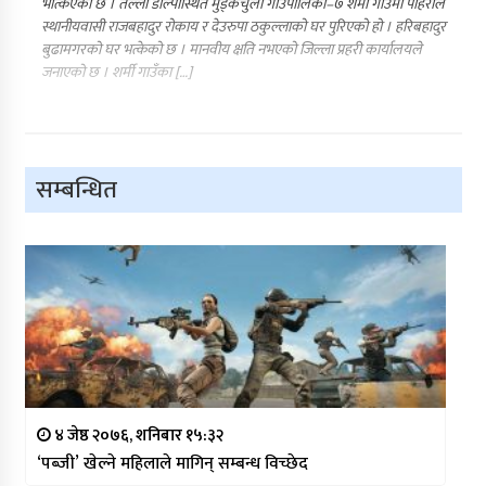
भत्किएको छ । तल्लो डोल्पास्थित मुड्केचुला गाउँपालिका–७ शर्मी गाउँमा पहिरोले
स्थानीयवासी राजबहादुर रोकाय र देउरुपा ठकुल्लाको घर पुरिएको हो । हरिबहादुर
बुढामगरको घर भत्केको छ । मानवीय क्षति नभएको जिल्ला प्रहरी कार्यालयले
जनाएको छ । शर्मी गाउँका […]
सम्बन्धित
४ जेष्ठ २०७६, शनिबार १५:३२
‘पब्जी’ खेल्ने महिलाले मागिन् सम्बन्ध विच्छेद