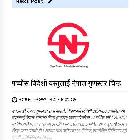
Next Post
पच्चीस विदेशी वस्तुलाई नेपाल गुणस्तर चिन्ह
२० श्रावण २०७५, आईतवार ०९:०७
काठमाडौँ, नेपाल गुणस्तर तथा नापतौल विभागले विदेशी उद्योगबाट उत्पादित २५
वस्तुलाई नेपाल गुणस्तर चिन्ह (एनएस) प्रदान गरेको छ । आर्थिक वर्ष २०७४/७५
मा विभागले भारत र चीनमा उत्पादित २० उद्योगबाट उत्पादित २५ वस्तुलाई एनएस
चिन्ह प्रदान गरेको हो । जसमा आठ उद्योगका १३ सिमेन्ट, कम्पोजिट सिलिण्डर दुई,
एलपीजी सिलिण्डर तीन, […]