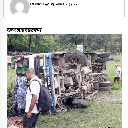
१४ श्रावण २०७५, सोमबार १५:१९
सदरलाइनडटकम