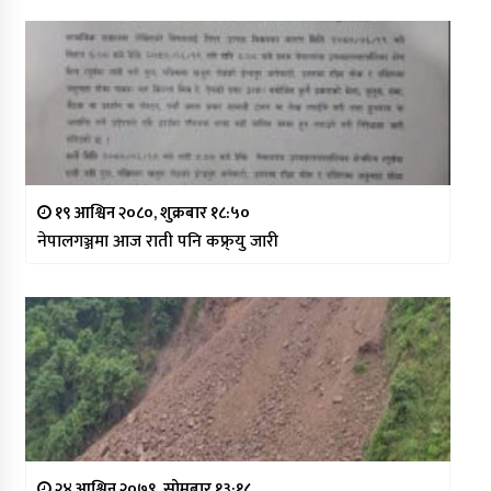
१९ आश्विन २०८०, शुक्रबार १८:५०
नेपालगञ्जमा आज राती पनि कफ्र्यु जारी
२४ आश्विन २०७९, सोमबार १३:१८