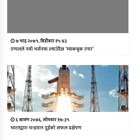
७ भाद्र २०७५, बिहीबार १५:४३
एप्पलले नयाँ भर्सनमा ल्याउँदैछ ‘म्याकबुक एयर’
६ श्रावण २०७६, सोमबार १७:३५
भारतद्वारा चन्द्रयान दुईको सफल प्रक्षेपण