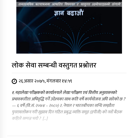
लोक सेवा सम्बन्धी वस्तुगत प्रश्नोत्तर
२६ असार २०७५, मंगलवार १४:५९
१. महालेखा परीक्षकको कार्यालयले लेखा परीक्षण एवं वित्तीय अनुशासनको
प्रभावकारीता अभिवृद्धि गर्ने उदेश्यका साथ कति वर्षे कार्ययोजना अघि सारेको छ ?
— ६ वर्षे (वि.सं. २०७४ – २०८०) २. नेपाल र भारतबीचका सन्धि सम्झौता
पुनरावलोकन गरी सुझाव दिन गठित प्रबुद्ध व्यक्ति समूह (इपीजी) को नवों बैठक
कहिले सम्पन्न भयो ? […]