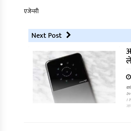
एजेन्सी
Next Post
आ
ल
वाव
२० 
। ल
जान