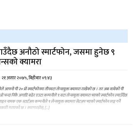
उँदैछ अनौठो स्मार्टफोन, जसमा हुनेछ ९
ेन्सको क्यामरा
२१ असार २०७५, बिहीबार ०९:४३
ेले आफ्नो पी २० प्रो स्मार्टफोनमा तीनवटा लेन्सयुक्त क्यामरा राखेको छ । तर अब वावेको पी
प्रो भन्दा निकै अगाडि बढेर एउटा कम्पनीले ९ वटा लेन्सयुक्त क्यामरा भएको स्मार्टफोन ल्याउँदैछ
ाइन नामक एक स्टार्टअप कम्पनीले ९ लेन्सयुक्त क्यामरा सेटअप भएको स्मार्टफोन लञ्च गर्ने
कारी गराएको छ । स्मरणरहोस्, […]