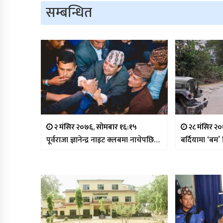
सम्बन्धित
२ मंसिर २०७६, सोमबार १६:१५
२८ मंसिर २
पूर्वराजा ज्ञानेन्द्र नाइट क्लबमा नाचेपछि…
बर्दियामा ‘बम’ 