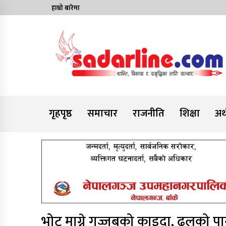
Skip
हाम्रो बारेमा
to
content
News For Nepal
गृहपृष्ठ
समाचार
राजनीति
शिक्षा
अर्
भोट माग्ने गज्जबको काइदा, ढलको प