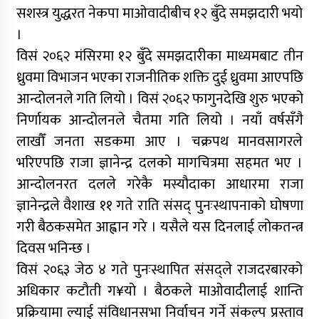
सशस्त्र युद्धरत नेकपा माओवादीबीच १२ बुँदे समझदारी भयो
।
विसं २०६२ मंसिरमा १२ बुँदे समझदारीका माध्यमबाट तीन
ध्रुवमा विभाजन भएका राजनीतिक शक्ति दुई ध्रुवमा आएपछि
आन्दोलनले गति लियो । विसं २०६२ फागुनदेखि शुरु भएको
निर्णायक आन्दोलनले चैतमा गति लियो । नयाँ वर्षसँगै
लाखौँ जनता सडकमा आए । चक्रपथ मानवसागरले
भरिएपछि राजा ज्ञानेन्द्र दलको मागचित्रमा सहमत भए ।
आन्दोलनरत दलले गरेकै मस्यौदाका आधारमा राजा
ज्ञानेन्द्रले वैशाख ११ गते राति संसद् पुनःस्थापनाको घोषणा
गरी बैठकसमेत आह्वान गरे । यसैले यस दिनलाई लोकतन्त्र
दिवस भनिन्छ ।
विसं २०६३ जेठ ४ गते पुनःस्थापित संसद्ले राजदरबारको
अधिकार कटौती ग¥यो । बैठकले माओवादीलाई शान्ति
प्रक्रियामा ल्याई संविधानसभा निर्वाचन गर्ने संकल्प प्रस्ताव