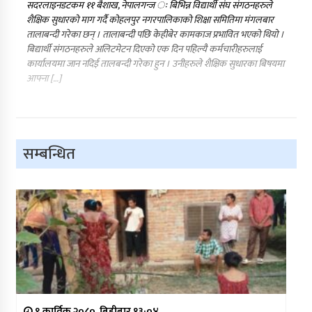
सदरलाइनडटकम ११ बैशाख, नेपालगन्ज ः बिभिन्न विद्यार्थी संघ संगठनहरुले
शैक्षिक सुधारको माग गर्दै कोहलपुर नगरपालिकाको शिक्षा समितिमा मंगलबार
तालाबन्दी गरेका छन् । तालाबन्दी पछि केहीबेर कामकाज प्रभावित भएको थियो ।
बिद्यार्थी संगठनहरुले अलिटमेटन दिएको एक दिन पहिल्यै कर्मचारीहरुलाई
कार्यालयमा जान नदिई तालबन्दी गरेका हुन । उनीहरुले शैक्षिक सुधारका बिषयमा
आफ्ना […]
सम्बन्धित
९ कार्तिक २०८०, बिहीबार १३:०४