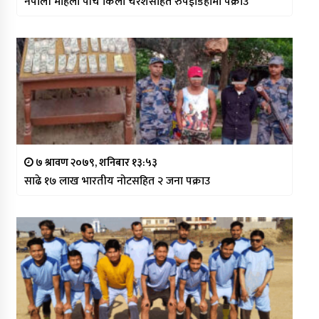
नेपाली महिला पाँच किलो चरेशसहित रुपईडिहामा पक्राउ
७ श्रावण २०७९, शनिबार १३:५३
साढे १७ लाख भारतीय नोटसहित २ जना पक्राउ