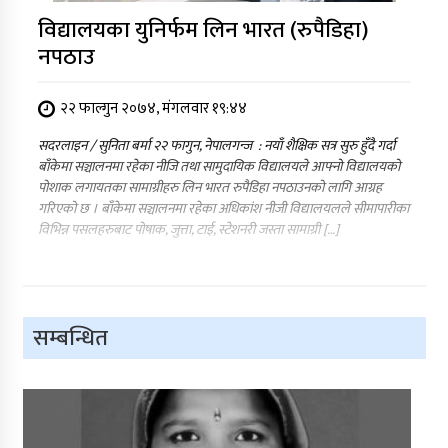
विद्यालयका युनिर्फम लिन भारत (रुपैडिहा)
नपठाउ
२२ फाल्गुन २०७४, मंगलवार १९:४४
सदरलाइन / सुनिता बर्मा २२ फागुन, नेपालगन्ज : नयाँ शैक्षिक सत्र सुरु हुँदै गर्दा
बाँकेमा सञ्चालनमा रहेका नीजि तथा सामुदायिक विद्यालयले आफ्नो विद्यालयको
पोशाक लगायतका सामाग्रीहरु लिन भारत रुपैडिहा नपठाउनको लागि आग्रह
गरिएको छ । बाँकेमा सञ्चालनमा रहेका अधिकांश नीजी विद्यालयलले सीमापारीका
विभिन्न पसलहरुबाट पोषाक, जुत्ता, टाई, स्टेशनरी जस्ता सामाग्री […]
सम्बन्धित