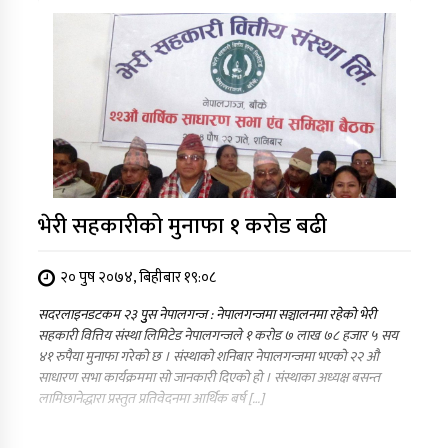
भेरी सहकारीको मुनाफा १ करोड बढी
२० पुष २०७४, बिहीबार १९:०८
सदरलाइनडटकम २३ पुुुस नेपालगन्ज : नेपालगन्जमा सञ्चालनमा रहेको भेरी
सहकारी वित्तिय संस्था लिमिटेड नेपालगन्जले १ करोड ७ लाख ७८ हजार ५ सय
४१ रुपैया मुनाफा गरेको छ । संस्थाको शनिबार नेपालगन्जमा भएको २२ औ
साधारण सभा कार्यक्रममा सो जानकारी दिएको हो । संस्थाका अध्यक्ष बसन्त
लामिछानेद्धारा प्रस्तुत प्रतिवेदनमा आर्थिक बर्ष […]