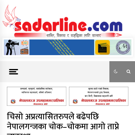
Skip
to
content
News For Nepal
चिसो अप्रत्यासितरुपले बढेपछि
नेपालगन्जका चोक–चोकमा आगो ताप्ने