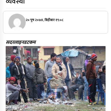
व्यवस्था
२० पुष २०७४, बिहीबार १९:०८
सदरलाइनडटकम