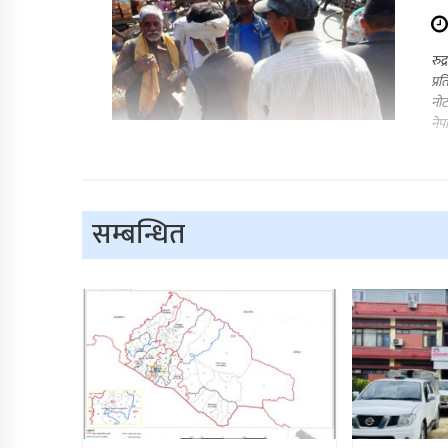
रुद
प्र
नोट
नेप
सम्बन्धित