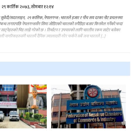
२९ कार्तिक २०७३, सोमबार १२:१४
्र सुवेदी/सदरलाइन, २९ कात्तिक, नेपालगन्ज : भारतले हजार र पाँच सय दरका नोट प्रचलनमा
तिबन्ध लगाएपछि नेपलगन्जसंँग सिमा जोडिएको भारतको रुपैडिहा बजार किनमेल गर्नेको भन्दा
 साट्नेहरुको भिड लाग्ने गरेको छ । तिर्थाटन र उपचारको लागि भारतीय रकम साटेर बसेका
ाली नागरिकहरुसंगै भारतमै दैनिक ज्यालादारी गरेर फर्कने सबै जना भारतले […]