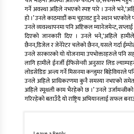
चार महिना अवस्था अलिक कठिन छ, सकेसम्म नहुने हाम
गर्ने अवस्था अहिले नभएको स्पष्ट पारे । उनले भने,‘अह
हो ।’ उनले काठमाडौं कम चुहावट हुने स्थान भएकोल
उनले व्यवस्थापनमा पनि अप्टिकल म्यानेजमेन्ट, सप्लाई
दिएको जानकारी दिए । उनले भने,‘अहिले हामीले 
छैनन,डिजेल र जेनेरेटर चलेको छैनन, यसले गर्दा ईम्पोर्
उनले सरकारको यो योजनामा उपभोक्ताहरुले पनि सहयोग 
लागि हामीले ईनर्जी ईफिसेन्सी अनुसार लिड ल्याम्पहर
लोडसेडिङ अन्त्य गर्ने मिसनमा कन्जुमर बिहेवियरले पन
उनले अहिले प्राधिकरणमा कुनै समस्या नभएको समेत
अहिले स्मूथली काम भैरहेको छ ।’ उनले उर्जामन्त्
गरिरहेको बताउँदै यो राष्ट्रिय अभियानलाई सफल बनाउन
Leave a Reply