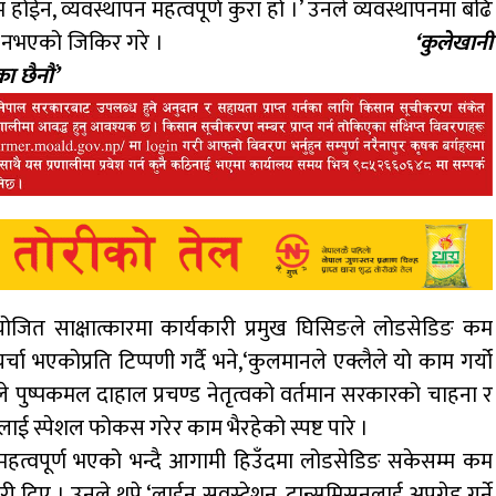
काम होईन, व्यवस्थापन महत्वपूर्ण कुरा हो ।’ उनले व्यवस्थापनमा बढि
ाडौंमा लोडसेडिङ् नभएको जिकिर गरे ।
‘कुलेखानी
 छैनौं’
त साक्षात्कारमा कार्यकारी प्रमुख घिसिङले लोडसेडिङ कम
चा भएकोप्रति टिप्पणी गर्दै भने,‘कुलमानले एक्लैले यो काम गर्यो
 उनले पुष्पकमल दाहाल प्रचण्ड नेतृत्वको वर्तमान सरकारको चाहना र
क्रमलाई स्पेशल फोकस गरेर काम भैरहेको स्पष्ट पारे ।
 महत्वपूर्ण भएको भन्दै आगामी हिउँदमा लोडसेडिङ सकेसम्म कम
 दिए । उनले थपे,‘लाईन सवस्टेशन, ट्रान्समिसनलाई अपग्रेड गर्ने