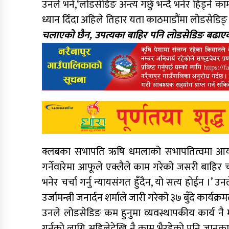
उनले भने,‘लोडसेडिङ अन्त्य गर्छु भन्दै भनेर हिँड्ने 
ध्यान दिँदा अहिले तिहार यता काठम
चलाएको छैन, उपत्यका बाहिर पनि लोडसेडिङ बढाएका
क्लबका सभापति ऋषि धमलाको सभापतित्वमा आयोजि
गर्नेवारेमा आफूले एक्लैले काम गरेको जसरी बाहिर चर्
भनेर चर्चा गर्नु न्यायसंगत हुँदैन, यो सत्य होईन ।’
उर्जामन्त्री जनार्दन शर्माले जारी गरेको ३७ बुँदे कार्य
उनले लोडसेडिङ कम हुनुमा व्यवस्थापकीय कार्य नै
गर्नको लागि अहिलेदेखि नै काम भैरहेको पनि जानकारी