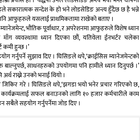
्रो प्रयास हो ।’ यद्धपी उनले लोडसेडिङ अन्त्य भयो भनेर घोषणा
िले सकारात्मक सन्देश के हो भने लोडसेडिङ अन्त्य हुँदैछ छ है भन्ने
े पनि आफुहरुले यसलाई प्राथमिकतामा राखेको बताए ।
 म्यानेजमेन्ट, भौतिक पूर्वाधार, र अपरेशनमा आफुहरुले विशेष ध्यान
माँग व्यवस्थामा ध्यान दिएका छौं, यतिवेला ईनभर्टर चलेका
ट कमी हुन्छ ।’
गर्नुपर्ने सुझाव दिए । घिसिङले थपे,‘क्राईसिस म्यानेजमेन्टको
ु बाल्नुपर्छ, साधनहरुको उपयोगमा पनि हामीले ध्यान दिनुपर्छ ।’
ि अर्थ राख्ने उनको भनाई थियो ।
 जिकिर गरे । घिसिङले थपे,‘झगडा भयो भनेर प्रचार गरिएको छ,
रीको कार्यक्रमलाई सफल बनाउनको लागि १० हजार कर्मचारीले काम
 सबैले सहयोग गर्नुपर्नेमा जोड दिए ।