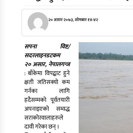
२० असार २०७३, सोमबार १४:४२
सपना विष्ट/
सदरलाइनडटकम
२० असार, नेपालगन्ज
: बाँकेमा विपद्बाट हुने
क्षती जतिसक्यो कम
गर्नका लागि
हदैसम्मको पूर्वतयारी
अपनाइएको सम्वद्ध
सराकोरवालाहरुले
दावी गरेका छन् ।