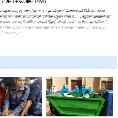
२० असार २०७३, सोमबार १४:४२
रलाइनडटकम, २१ असार, नेपालगन्ज : नहर परिक्षणको बेलामा भएको लिकेजका कारण
्टाको नहर भत्किएको आयोजनाले प्रारम्भिक अनुमान गरेको छ । ५० क्युमेक्स क्षमताको नहर
िक्षणका क्रममा २६ किलोमिटर खण्डको झिझरी खोलाछेउ करिव १५ मिटर नहर भत्किएको
ो । सिक्टा सिंचाईं आयोजना नेपालगन्जले सोमबार नेपालगन्जमा पत्रकार सम्मेलन गरी सो
ुको कारणका […]