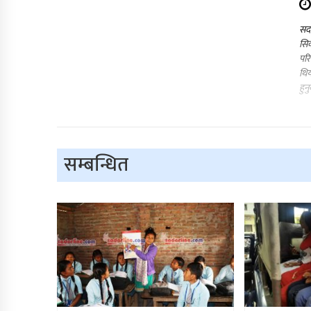
सद
सिक
पर
थिय
हुन
सम्बन्धित