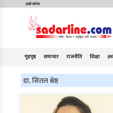
Skip
हाम्रो बारेमा
to
content
News For Nepal
गृहपृष्ठ
समाचार
राजनीति
शिक्षा
अर्
डा. सितल श्रेष्ठ