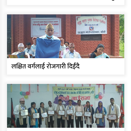
लक्षित वर्गलाई रोजगारी दिईंदै