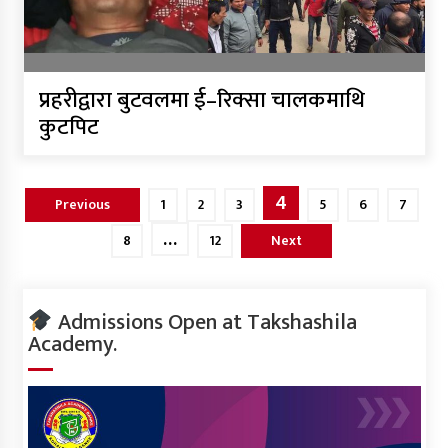
प्रहरीद्वारा बुटवलमा ई–रिक्सा चालकमाथि
कुटपिट
Posts
4
Previous
1
2
3
5
6
7
pagination
…
8
12
Next
Admissions Open at Takshashila
Academy.