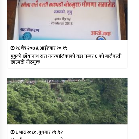
१८ चैत्र २०७४, आईतवार १०:१५
मुगुको छाँयानाथ रारा नगरपालिकाको वडा नम्बर ६ को बालैबस्ती
छाउपढी गोठमुक्त
६ भाद्र २०८०, बुधबार १५:५२