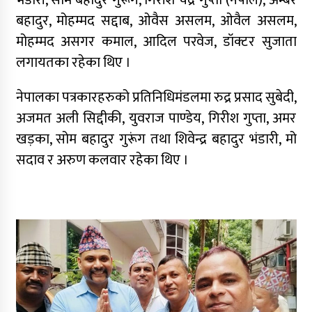
भंडारी, सोम बहादुर गुरूंग, गिरीश चंद्र गुप्ता (नेपाल), अम्बर
बहादुर, मोहम्मद सद्दाब, ओवैस असलम, ओवैल असलम,
मोहम्मद असगर कमाल, आदिल परवेज, डॉक्टर सुजाता
लगायतका रहेका थिए ।
नेपालका पत्रकारहरुको प्रतिनिधिमंडलमा रुद्र प्रसाद सुबेदी,
अजमत अली सिद्दीकी, युवराज पाण्डेय, गिरीश गुप्ता, अमर
खड़का, सोम बहादुर गुरूंग तथा शिवेन्द्र बहादुर भंडारी, मो
सदाव र अरुण कलवार रहेका थिए ।