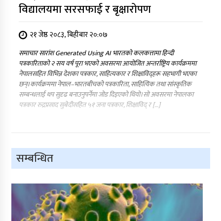
विद्यालयमा सरसफाई र बृक्षारोपण
२१ जेष्ठ २०८३, बिहीबार २०:०७
समाचार सारांश Generated Using AI भारतको कलकत्तामा हिन्दी
पत्रकारिताको २ सय वर्ष पूरा भएको अवसरमा आयोजित अन्तर्राष्ट्रिय कार्यक्रममा
नेपालसहित विभिन्न देशका पत्रकार, साहित्यकार र शिक्षाविद्हरू सहभागी भएका
छन्।कार्यक्रममा नेपाल–भारतबीचको पत्रकारिता, साहित्यिक तथा सांस्कृतिक
सम्बन्धलाई थप सुदृढ बनाउनुपर्नेमा जोड दिइएको थियो।सो अवसरमा नेपालका
पत्रकार रुद्रप्रसाद सुबेदीसहित ५१ जना पत्रकार, शिक्षाविद् र […]
सम्बन्धित