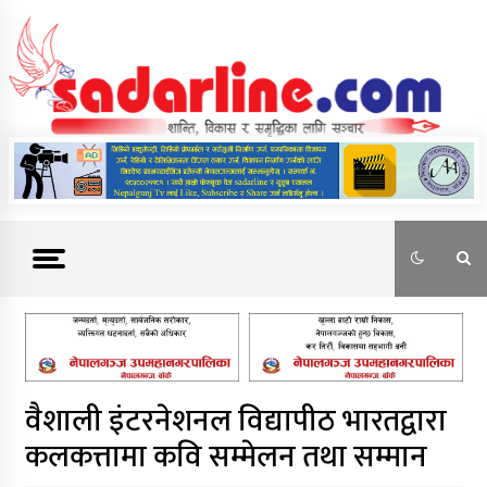
Skip
to
content
News For Nepal
वैशाली इंटरनेशनल विद्यापीठ भारतद्वारा
कलकत्तामा कवि सम्मेलन तथा सम्मान