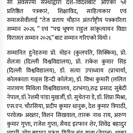
सो अवसरमा संस्थाद्वारा देश–विदेशबाट आएको ५१
प्रतिष्ठित पत्रकारं, शिक्षाविद, साहित्यकार एवं
समाजसेवीलाई “तेज प्रताप चौहान अंतर्राष्ट्रीय पत्रकारिता
सम्मान २०२६ ’’ एवं “पद्म भूषण राहुल सांकृत्यायन विद्या
विरासत सम्मान २०२६’’ बाट सम्मान गरिएको थियो ।
सम्मानित हुनेहरुमा प्रो. मोहन (कुलपति, सिक्किम), प्रो.
शैलजा (दिल्ली विश्वविद्यालय), प्रो. राकेश कुमार सिंह
(दिल्ली विश्वविद्यालय), डॉ. सत्या उपाध्याय (प्राचार्या,
कोलकाता गल्र्स हिन्दी कॉलेज), डॉ. विभा कुमारी (ललित
नारायण मिथिला विश्वविद्यालय, दरभंगा),रुद्र प्रसाद सुबेदी
नेपाल, डॉ. रेशमी पांडा मुखर्जी, डॉ. सुचेतना डे, डॉ. शिप्रा मिश्रा,
एस.एन. चौरसिया, प्रदीप कुमार धानुक, देश कुमार त्रिपाठी,
परवेजÞ अख्तर, विशन सिखवाल, तारक नाथ राय, अरुण
कुमार गुप्ता, राजेश गुप्ता, सैयद इरफान शेर, शिवेंद्र बहादुर